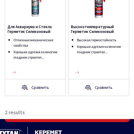
Для Аквариума и Стекла
Высокотемпературный
Герметик Силиконовый
Герметик Силиконовый
Отличные механические
Высокая термостойкость
свойства
Хорошая адгезия ко многим
Хорошая адгезия ко многим
гладким строител...
гладким строител...
Сравнить
Сравнить
2
results