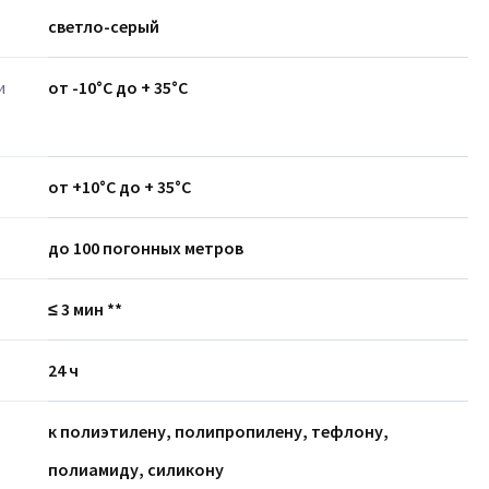
светло-серый
и
от -10°С до + 35°С
от +10°С до + 35°С
до 100 погонных метров
≤ 3 мин **
24 ч
к полиэтилену, полипропилену, тефлону,
полиамиду, силикону