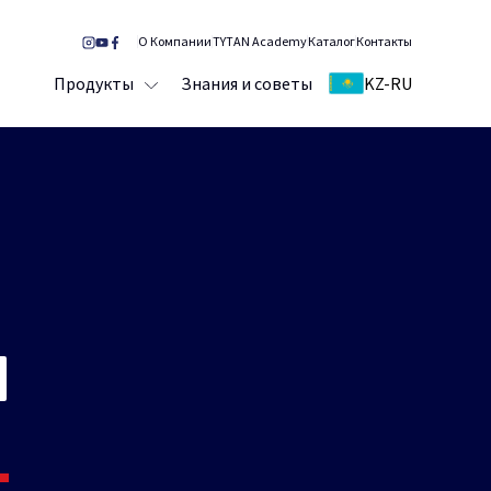
О Компании
TYTAN Academy
Каталог
Контакты
Продукты
Знания и советы
KZ-RU