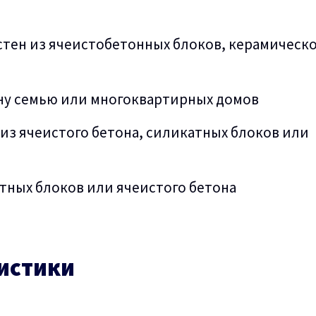
стен из ячеистобетонных блоков, керамическ
дну семью или многоквартирных домов
 из ячеистого бетона, силикатных блоков или
тных блоков или ячеистого бетона
истики