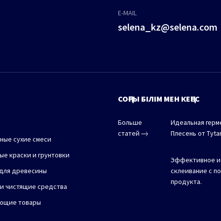
E-MAIL
selena_kz@selena.com
СОҢҒЫ БІЛІМ МЕН КЕҢЕС
Больше
Идеальная герм
статей
Плесень от Tytan
ные сухие смеси
ые краски и грунтовки
Эффективное и
для древесины
склеивание с п
продукта.
и чистящие средства
ющие товары