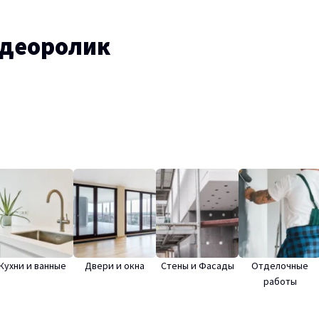
идеоролик
Кухни и ванные
Двери и окна
Стены и Фасады
Отделочные
работы