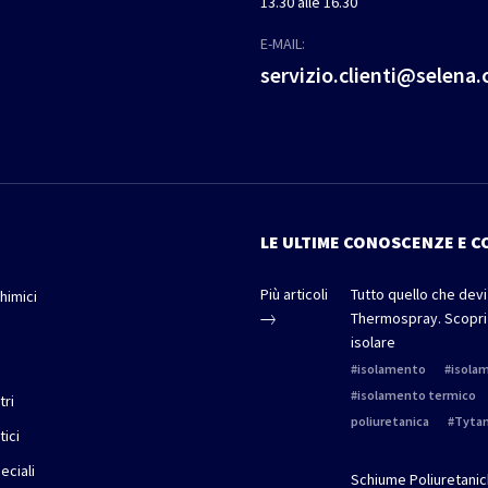
13.30 alle 16.30
E-MAIL:
servizio.clienti@selena
LE ULTIME CONOSCENZE E C
Più articoli
Tutto quello che dev
himici
Thermospray. Scopri
e
isolare
isolamento
isola
isolamento termico
tri
poliuretanica
Tytan
tici
peciali
Schiume Poliuretanich