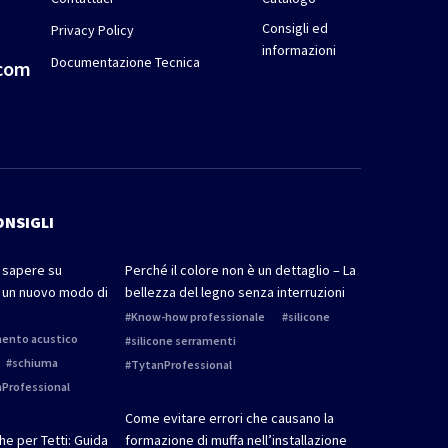
Consigli ed
Privacy Policy
informazioni
Documentazione Tecnica
.com
ONSIGLI
i sapere su
Perché il colore non è un dettaglio – La
 un nuovo modo di
bellezza del legno senza interruzioni
Know-how professionale
silicone
mento acustico
silicone serramenti
schiuma
TytanProfessional
Professional
Come evitare errori che causano la
e per Tetti: Guida
formazione di muffa nell’installazione