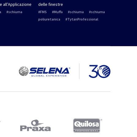
e all’Applicazione
delle finestre
a
schiuma
FMS
Muffa
schiuma
schiuma
poliuretanica
TytanProfessional