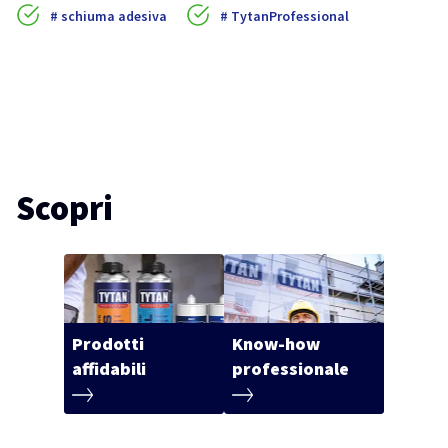
schiuma adesiva
TytanProfessional
Scopri
Prodotti
Know-how
affidabili
professionale