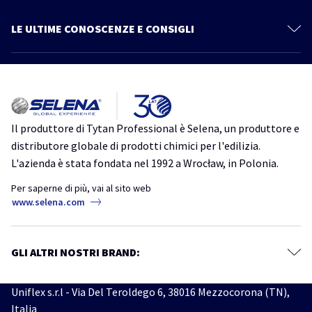
Schiume Poliuretaniche
Documentazione Tecnica
Sistema Cartongesso
LE ULTIME CONOSCENZE E CONSIGLI
Prodotti
Sigillanti
Più articoli
Catalogo
Linea Power Fix
Consigli ed informazioni
Tutto quello che devi sapere su Thermospray. Scopri un nuovo modo
Schiume Adesive
di isolare
Impermeabilizzanti
isolamento
isolamento acustico
isolamento termico
schiuma
Il produttore di Tytan Professional è Selena, un produttore e
poliuretanica
TytanProfessional
Accessori
distributore globale di prodotti chimici per l'edilizia.
Ancoranti Chimici
L'azienda è stata fondata nel 1992 a Wrocław, in Polonia.
Schiume Poliuretaniche per Tetti: Guida Completa alla Scelta e
all’Applicazione
Ms Pro One
Per saperne di più, vai al sito web
coperture
schiuma
schiuma poliuretanica
tetti
www.selena.com
Adesivi
TytanProfessional
Siliconi Neutri
Perché il colore non è un dettaglio – La bellezza del legno senza
Siliconi Acetici
GLI ALTRI NOSTRI BRAND:
interruzioni
Sigillanti Speciali
Know-how professionale
silicone
silicone serramenti
Uniflex s.r.l - Via Del Teroldego 6, 38016 Mezzocorona (TN),
TytanProfessional
Italia