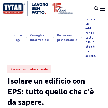
Isolare
un
edificio
con EPS:
Home
Consigli ed
Know-how
tutto
Page
informazioni
professionale
quello
che c’è
da
sapere.
Know-how professionale
Isolare un edificio con
EPS: tutto quello che c’è
da sapere.