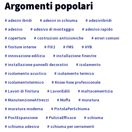
Argomenti popolari
adesivi ibridi
adesivi in schiuma
adesiviibridi
adesivo
adesivo di montaggio
adesivo rapido
coperture
costruzioni antisismiche
errori comuni
finiture interne
FIX2
FMS
HYB
innovazione edilizia
installazione finestre
installazione pannelli decorativi
isolamento
isolamento acustico
isolamento termico
isolamentotermico
Know-how professionale
Lavori di finitura
LavoriEdili
maltacementizia
ManutenzioneAttrezzi
Muffa
muratura
muratura moderna
PistolaPerSchiuma
PostEspansione
PuliziaEfficace
schiuma
schiuma adesiva
schiuma per serramenti