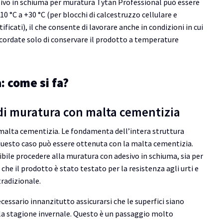
esivo in schiuma per muratura Tytan Professional può essere
10 °C a +30 °C (per blocchi di calcestruzzo cellulare e
ttificati), il che consente di lavorare anche in condizioni in cui
icordate solo di conservare il prodotto a temperature
: come si fa?
o di muratura con malta cementizia
 malta cementizia. Le fondamenta dell’intera struttura
questo caso può essere ottenuta con la malta cementizia.
sibile procedere alla muratura con adesivo in schiuma, sia per
he il prodotto è stato testato per la resistenza agli urti e
tradizionale.
ecessario innanzitutto assicurarsi che le superfici siano
te la stagione invernale. Questo è un passaggio molto