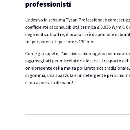
professionisti
L’adesivo in schiuma Tytan Professional è caratteriz
coefficiente di conducibilità termica ≤ 0,036 W/mK. C
degli edifici. Inoltre, il prodotto è disponibile in b
ml per pareti di spessore ≤ 130 mm.
Come già sapete, l’adesivo schiumogeno per muratura n
aggrovigliati per miscelatori elettrici, trasporto del
onnipresente della malta poliuretanica tradizionale,
di gomma, una spazzola e un detergente per schiuma p
è ora a portata di mano!