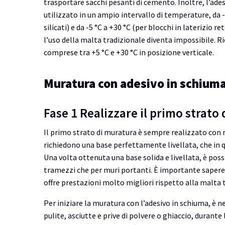
trasportare sacchi pesanti di cemento. Inoltre, l’ad
utilizzato in un ampio intervallo di temperature, da -
silicati) e da -5 °C a +30 °C (per blocchi in laterizio re
l’uso della malta tradizionale diventa impossibile. R
comprese tra +5 °C e +30 °C in posizione verticale.
Muratura con adesivo in schiuma
Fase 1 Realizzare il primo strat
Il primo strato di muratura è sempre realizzato con
richiedono una base perfettamente livellata, che in 
Una volta ottenuta una base solida e livellata, è pos
tramezzi che per muri portanti. È importante sapere c
offre prestazioni molto migliori rispetto alla malta 
Per iniziare la muratura con l’adesivo in schiuma, è n
pulite, asciutte e prive di polvere o ghiaccio, duran