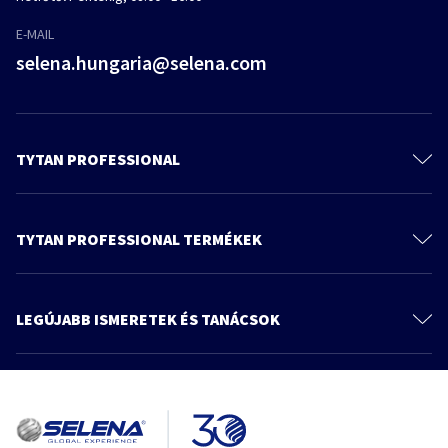
E-MAIL
selena.hungaria@selena.com
TYTAN PROFESSIONAL
Kapcsolat
Rólunk
TYTAN PROFESSIONAL TERMÉKEK
Műszaki dokumentáció
Purhabok
Termékek
Ragasztóhabok
LEGÚJABB ISMERETEK ÉS TANÁCSOK
Tudnivaló és tanács
Szerelési ragasztók
További cikkek
Katalógus
Tömítők
Adatvédelmi tájékoztató
Miért olyan fontos vízzel permetezni a purhabot?
Vízszigetelők
Poliuretánhab
TytanProfessional
vízpermetezés
Tetőtermékek