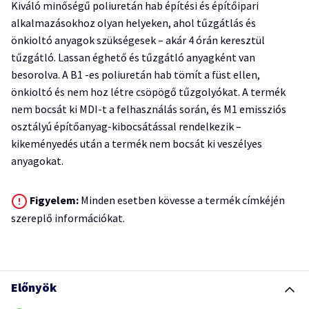
Kiváló minőségű poliuretán hab építési és építőipari
alkalmazásokhoz olyan helyeken, ahol tűzgátlás és
önkioltó anyagok szükségesek – akár 4 órán keresztül
tűzgátló. Lassan éghető és tűzgátló anyagként van
besorolva. A B1 -es poliuretán hab tömít a füst ellen,
önkioltó és nem hoz létre csöpögő tűzgolyókat. A termék
nem bocsát ki MDI-t a felhasználás során, és M1 emissziós
osztályú építőanyag-kibocsátással rendelkezik –
kikeményedés után a termék nem bocsát ki veszélyes
anyagokat.
Figyelem:
Minden esetben kövesse a termék címkéjén
szereplő információkat.
Előnyök