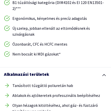
B1 tűzállósági kategória (DIM4102 és EI 120 EN13501-
2)***
Ergonómikus, kényelmes és precíz adagolás
Új szelep, jobban ellenáll az eltömődésnek és
szivárgásnak
Ózonbarát, CFC és HCFC mentes
Nem bocsát ki MDI gázokat*
Alkalmazási területek
Tanúsított tűzgátló poliuretán hab
Ablakok és ajtókeretek professzinális beépítéséhez
Olyan hézagok kitöltéséhez, ahol gáz- és füstzáró