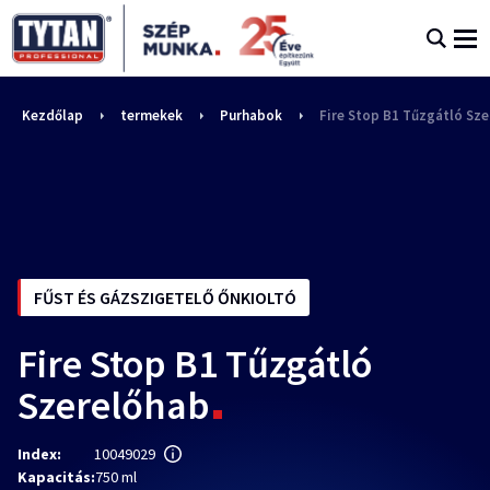
Kezdőlap
termekek
Purhabok
Fire Stop B1 Tűzgátló Sz
FŰST ÉS GÁZSZIGETELŐ ŐNKIOLTÓ
Fire Stop B1 Tűzgátló
Szerelőhab
Index:
10049029
Kapacitás:
750 ml