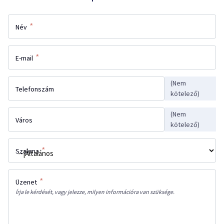
*
Név
*
E-mail
(Nem
Telefonszám
kötelező)
(Nem
Város
kötelező)
*
Szakma
*
Üzenet
Írja le kérdését, vagy jelezze, milyen információra van szüksége.