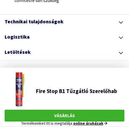
tömítésre van szükség
Technikai tulajdonságok
Logisztika
Letöltések
Fire Stop B1 Tűzgátló Szerelőhab
VÁSÁRLÁS
Termékeinket itt is megtalálja
online áruházak