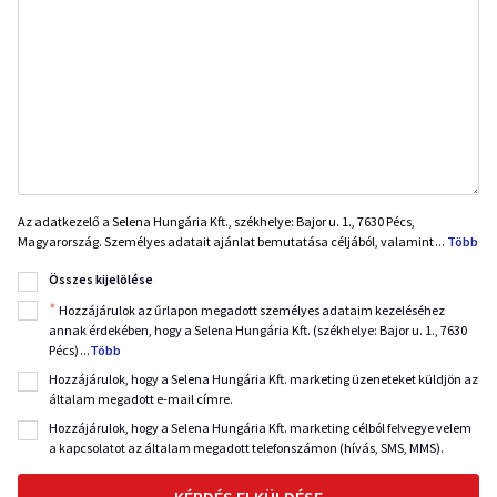
Az adatkezelő a Selena Hungária Kft., székhelye: Bajor u. 1., 7630 Pécs,
Magyarország. Személyes adatait ajánlat bemutatása céljából, valamint
...
Több
Összes kijelölése
*
Hozzájárulok az űrlapon megadott személyes adataim kezeléséhez
annak érdekében, hogy a Selena Hungária Kft. (székhelye: Bajor u. 1., 7630
Pécs)
...
Több
Hozzájárulok, hogy a Selena Hungária Kft. marketing üzeneteket küldjön az
általam megadott e-mail címre.
Hozzájárulok, hogy a Selena Hungária Kft. marketing célból felvegye velem
a kapcsolatot az általam megadott telefonszámon (hívás, SMS, MMS).