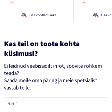
Lisa võrdlemiseks
Lisa v
Kas teil on toote kohta
küsimusi?
Ei leidnud veebisaidilt infot, soovite rohkem
teada?
Saada meile oma päring ja meie spetsialist
vastab teile.
*
Nimi