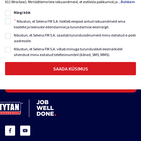
611 Wrocław). Me töötleme teie isikuandmeid, et esitleda pakkumist ja
...
Rohkem
Märgi kõik
*
Nõustun, et Selena FM S.A. töötleb eespool antud isikuandmeid oma
toodete ja teenuste edendamise ja turundamise eesmärgil.
Nõustun, et Selena FM S.A. saadab turundussõnumeid minu esitatud e-posti
aadressile.
Nõustun, et Selena FM S.A. võtab minuga turunduslikel eesmärkidel
ühendust minu esitatud telefoninumbril (kõned, SMS, MMS).