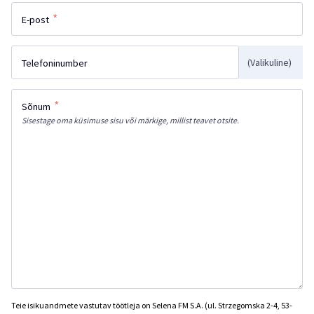
*
E-post
(Valikuline)
Telefoninumber
*
Sõnum
Sisestage oma küsimuse sisu või märkige, millist teavet otsite.
Teie isikuandmete vastutav töötleja on Selena FM S.A. (ul. Strzegomska 2-4, 53-