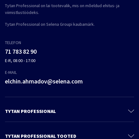
Tytan Professional on lai tootevalik, mis on mõeldud ehitus- ja
viimistlustöödeks.
Tytan Professional on Selena Groupi kaubamärk.
TELEFON
71 783 82 90
E-R, 08:00 - 17:00
E-MAIL
elchin.ahmadov@selena.com
TYTAN PROFESSIONAL
Kontakt
Meie kohta
TYTAN PROFESSIONAL TOOTED