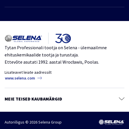
Privaatsuspoliitika
Polüuretaanvaht
Jätkusuutlik areng
Vahtliimid
Tooted
Liimid
Kataloog
Tihendusmassid
Meie kohta
Kattematerjalid
Tytan Professionali tootja on Selena - ülemaailmne
ehituskemikaalide tootja ja turustaja.
Teibid, kiled ja membraanid
Ettevõte asutati 1992. aastal Wrocławis, Poolas.
Keemilised ankrud
Lisateavet leiate aadressilt
Mördisegud
www.selena.com
Värvid, kruntvärvid ja tasandussegud
Puidukaitsevahendid
MEIE TEISED KAUBAMÄRGID
Kaitse- ja puhastusained
Tarvikud
Autoriõigus © 2026 Selena Group