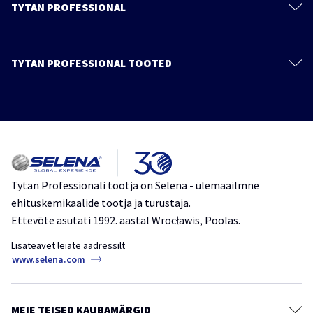
TYTAN PROFESSIONAL
Kontakt
Meie kohta
TYTAN PROFESSIONAL TOOTED
Privaatsuspoliitika
Polüuretaanvaht
Jätkusuutlik areng
Vahtliimid
Tooted
Liimid
Kataloog
Tihendusmassid
Meie kohta
Kattematerjalid
Tytan Professionali tootja on Selena - ülemaailmne
ehituskemikaalide tootja ja turustaja.
Teibid, kiled ja membraanid
Ettevõte asutati 1992. aastal Wrocławis, Poolas.
Keemilised ankrud
Lisateavet leiate aadressilt
Mördisegud
www.selena.com
Värvid, kruntvärvid ja tasandussegud
Puidukaitsevahendid
MEIE TEISED KAUBAMÄRGID