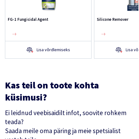
FG-1 Fungicidal Agent
Silicone Remover
Lisa võrdlemiseks
Lisa v
Kas teil on toote kohta
küsimusi?
Ei leidnud veebisaidilt infot, soovite rohkem
teada?
Saada meile oma päring ja meie spetsialist