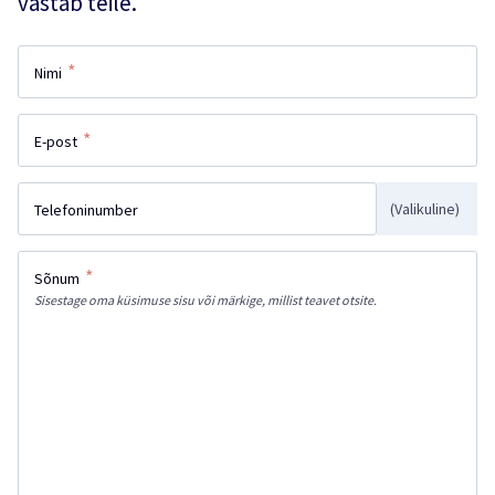
vastab teile.
*
Nimi
*
E-post
(Valikuline)
Telefoninumber
*
Sõnum
Sisestage oma küsimuse sisu või märkige, millist teavet otsite.