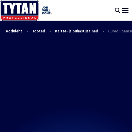
Koduleht
Tooted
Kaitse- ja puhastusained
Cured Foam 