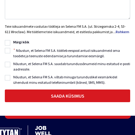
Teie isikuandmete vastutav töötleja on Selena FM S.A. (ul. Strzegomska 2-4, 53-
611 Wrocław). Me töötleme teie isikuandmeid, et esitleda pakkumist ja
...
Rohkem
Märgi kõik
*
Nõustun, et Selena FM S.A. töötleb eespool antud isikuandmeid oma
toodete ja teenuste edendamise ja turundamise eesmärgil.
Nõustun, et Selena FM S.A. saadab turundussõnumeid minu esitatud e-posti
aadressile.
Nõustun, et Selena FM S.A. võtab minuga turunduslikel eesmärkidel
ühendust minu esitatud telefoninumbril (kõned, SMS, MMS).