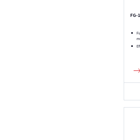
FG-1
Fi
mo
Ef