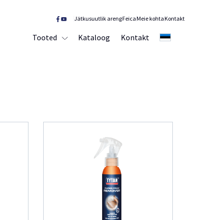
Jätkusuutlik areng
Feica
Meie kohta
Kontakt
Tooted
Kataloog
Kontakt
EE