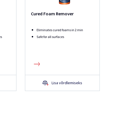
Cured Foam Remover
Eliminates cured foams in 2 min
es
Safe for all surfaces
Lisa võrdlemiseks