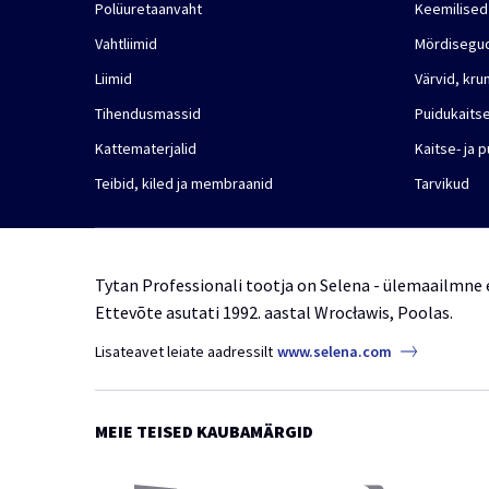
Polüuretaanvaht
Keemilised
Vahtliimid
Mördisegu
Liimid
Värvid, kru
Tihendusmassid
Puidukaits
Kattematerjalid
Kaitse- ja 
Teibid, kiled ja membraanid
Tarvikud
Tytan Professionali tootja on Selena - ülemaailmne e
Ettevõte asutati 1992. aastal Wrocławis, Poolas.
Lisateavet leiate aadressilt
www.selena.com
MEIE TEISED KAUBAMÄRGID