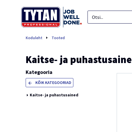
Kaitse- ja puhastusained
Koduleht
Tooted
Kaitse- ja puhastusain
Kategooria
KÕIK KATEGOORIAD
Kaitse- ja puhastusained