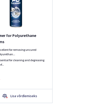
ner for Polyurethane
ms
cellent for removing uncured
lyurethan...
sential for cleaning and degreasing
rf...
Lisa võrdlemiseks