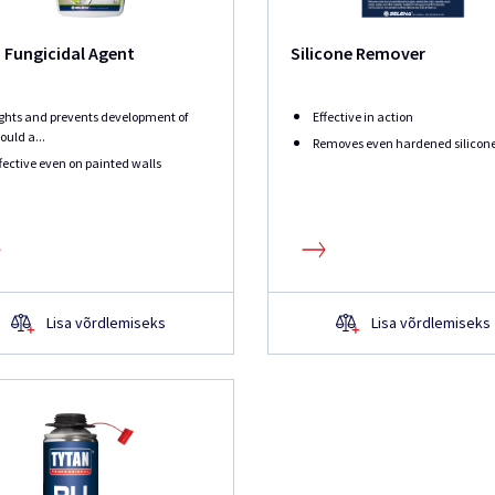
 Fungicidal Agent
Silicone Remover
ghts and prevents development of
Effective in action
uld a...
Removes even hardened silicon
fective even on painted walls
Lisa võrdlemiseks
Lisa võrdlemiseks