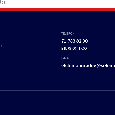
lts
TELEFON
71 783 82 90
ja
E-R, 08:00 - 17:00
E-MAIL
elchin.ahmadov@selen