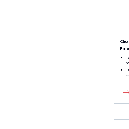
Clea
Foa
Ex
po
Es
su