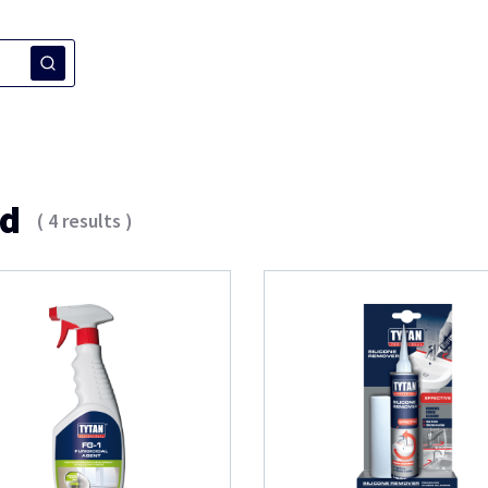
ed
(
4
results
)