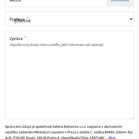
Město
*
Profese
*
Zpráva
Napište svůj dotaz nebo uveďte, jaké informace vás zajímají.
Správcem údajů je společnost Selena Bohemia s.r.o. zapsaná v obchodním
rejstříku vedeném Městským soudem v Praze v oddíle C, vložka 84444, sídlem: Na
strži 1702/65, Nusle, 140 00 Praha 4, identifikační číslo: 26472481,
...
Více