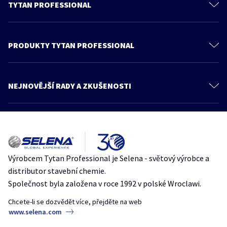
TYTAN PROFESSIONAL
O nás
Kontaktujte nás
PRODUKTY TYTAN PROFESSIONAL
Ochrana osobních údajů
PU Pěny
Feica
Pěnová lepidla
NEJNOVĚJŠÍ RADY A ZKUŠENOSTI
Všeobecné obchodní podmínky
Tmely
Více článků
Produkty
Lepidla
Znalosti a rady
Jak se vyhnout chybám při montáži oken, které vedou ke vzniku plísní
Produkty pro střechy
Katalog
Plíseň
polyuretanovapena
spravnamontaz
TytanProfessional
Zateplovací systémy
Zóna architekta
Výrobcem Tytan Professional je Selena - světový výrobce a
7 chyb při práci s pěnovými lepidly – odborné rady od značky Tytan
Stavební systémy
distributor stavební chemie.
Professional
Obkladové systémy
Společnost byla založena v roce 1992 v polské Wroclawi.
penovelepidlo
spravnamontaz
stavebnítipy
Designové systémy
TytanProfessional
Chcete-li se dozvědět více, přejděte na web
www.selena.com
Upevňovací systémy
Jak přilepit dekorativní betonové panely na zeď?