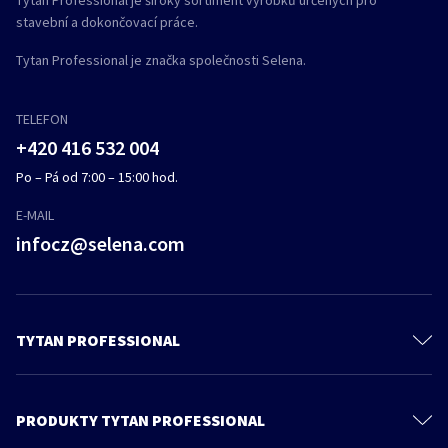
Tytan Professional je široký sortiment výrobků určených pro
stavební a dokončovací práce.
Tytan Professional je značka společnosti Selena.
TELEFON
+420 416 532 004
Po – Pá od 7:00 – 15:00 hod.
E-MAIL
infocz@selena.com
TYTAN PROFESSIONAL
O nás
Kontaktujte nás
PRODUKTY TYTAN PROFESSIONAL
Ochrana osobních údajů