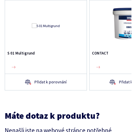
S 01 Multigrund
CONTACT
Přidat k porovnání
Přidat 
Máte dotaz k produktu?
Nenašli jste na webové stránce potřebné