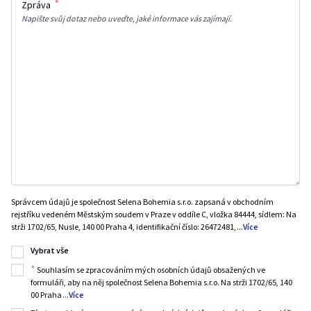
*
Zpráva
Napište svůj dotaz nebo uveďte, jaké informace vás zajímají.
Správcem údajů je společnost Selena Bohemia s.r.o. zapsaná v obchodním
rejstříku vedeném Městským soudem v Praze v oddíle C, vložka 84444, sídlem: Na
strži 1702/65, Nusle, 140 00 Praha 4, identifikační číslo: 26472481,
...
Více
Vybrat vše
*
Souhlasím se zpracováním mých osobních údajů obsažených ve
formuláři, aby na něj společnost Selena Bohemia s.r.o. Na strži 1702/65, 140
00 Praha
...
Více