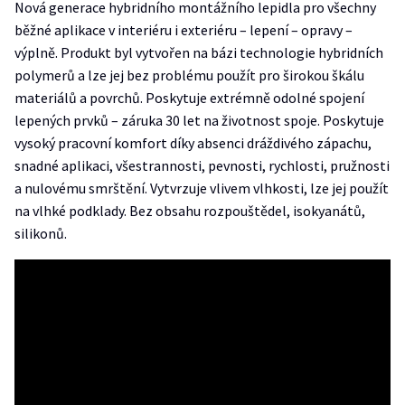
Nová generace hybridního montážního lepidla pro všechny
běžné aplikace v interiéru i exteriéru – lepení – opravy –
výplně. Produkt byl vytvořen na bázi technologie hybridních
polymerů a lze jej bez problému použít pro širokou škálu
materiálů a povrchů. Poskytuje extrémně odolné spojení
lepených prvků – záruka 30 let na životnost spoje. Poskytuje
vysoký pracovní komfort díky absenci dráždivého zápachu,
snadné aplikaci, všestrannosti, pevnosti, rychlosti, pružnosti
a nulovému smrštění. Vytvrzuje vlivem vlhkosti, lze jej použít
na vlhké podklady. Bez obsahu rozpouštědel, isokyanátů,
silikonů.