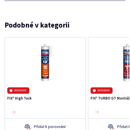
Podobné v kategorii
NOVINKA!
NOVINKA!
FIX² High Tack
FIX² TURBO GT Montážn
Přidat k porovnání
Přidat 