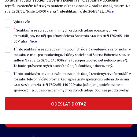
Správcem údajů je společnost Selena Bohemia s.r.o. zapsaná v obchodním
rejstříku vedeném Městským soudem v Praze v oddíle C, vložka 84444, sídlem: Na
strži 1702/65, Nusle, 140 00 Praha 4, identifikační číslo: 26472481,
...
Více
Vybrat vše
*
Souhlasím se zpracováním mých osobních údajů obsažených ve
formuláři, aby na něj společnost Selena Bohemia s.r.o. Na strži 1702/65, 140
00 Praha
...
Více
Tímto souhlasím se zpracováním osobních údajů uvedených ve formuláři v
rozsahu e-mail pro marketingové účely společnosti Selena Bohemia s.r.o. se
sídlem Na strži 1702/65, 140 00 Praha (dále jen „společnost nebo správce").
Ta bude správcem mých osobních údajů. Souhlas je dobrovolný.
Tímto souhlasím se zpracováním osobních údajů uvedených ve formuláři v
rozsahu telefonní číslo pro marketingové účely společnosti Selena Bohemia
s.r.o. se sídlem Na strži 1702/65, 140 00 Praha (dále jen „společnost nebo
správce"). Ta bude správcem mých osobních údajů. Souhlas je dobrovolný.