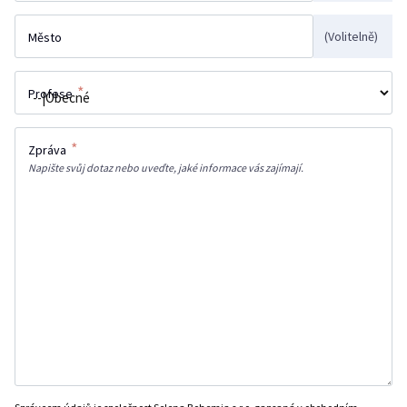
(Volitelně)
Město
*
Profese
*
Zpráva
Napište svůj dotaz nebo uveďte, jaké informace vás zajímají.