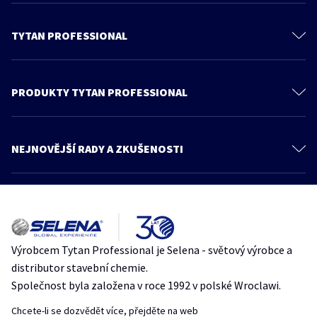
TYTAN PROFESSIONAL
O nás
Kontaktujte nás
PRODUKTY TYTAN PROFESSIONAL
Ochrana osobních údajů
PU Pěny
Feica
Pěnová lepidla
NEJNOVĚJŠÍ RADY A ZKUŠENOSTI
Všeobecné obchodní podmínky
Tmely
Více článků
Produkty
Lepidla
Znalosti a rady
Jak se vyhnout chybám při montáži oken, které vedou ke vzniku plísní
Produkty pro střechy
Katalog
Plíseň
polyuretanovapena
spravnamontaz
TytanProfessional
Zateplovací systémy
Zóna architekta
Výrobcem Tytan Professional je Selena - světový výrobce a
7 chyb při práci s pěnovými lepidly – odborné rady od značky Tytan
Stavební systémy
distributor stavební chemie.
Professional
Obkladové systémy
Společnost byla založena v roce 1992 v polské Wroclawi.
penovelepidlo
spravnamontaz
stavebnítipy
Designové systémy
TytanProfessional
Chcete-li se dozvědět více, přejděte na web