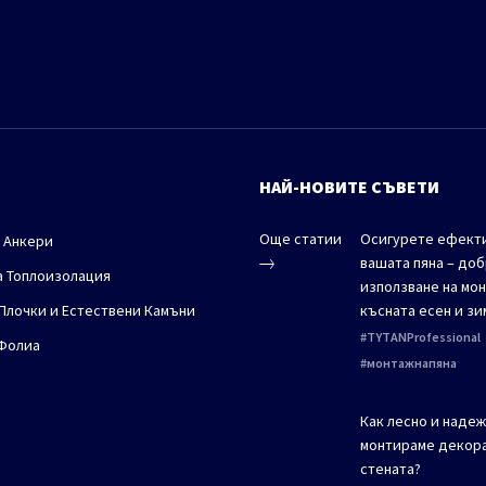
НАЙ-НОВИТЕ СЪВЕТИ
Още статии
Осигурете ефекти
 Анкери
вашата пяна – до
а Топлоизолация
използване на мон
 Плочки и Естествени Камъни
късната есен и зи
TYTANProfessional
Фолиа
монтажнапяна
Как лесно и наде
монтираме декора
стената?