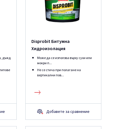
Disprobit Битумна
Хидроизолация
а, дъжд
Може да се използва върху сухи или
мокри п...
 типове
Не се стича при полагане на
вертикални пов...
ние
Добавете за сравнение