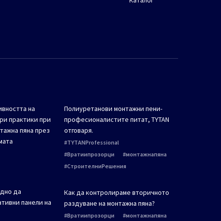
Каталог
вността на
Полиуретанови монтажни пени-
бри практики при
професионалистите питат, TYTAN
тажна пяна през
отговаря.
мата
TYTANProfessional
Вратиипрозорци
монтажнапяна
СтроителниРешения
ждно да
Как да контролираме вторичното
тивни панели на
раздуване на монтажна пяна?
Вратиипрозорци
монтажнапяна