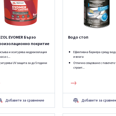
IZOL EVOMER Бързo
Водо стоп
роизолационнo покритие
зсъхва и осигурява хидроизолация
Ефективна бариера срещу вод
часа с...
и влага
сигурява UV защита за до 5 години
Отлично свързване с повечето
строит...
Добавете за сравнение
Добавете за сравне