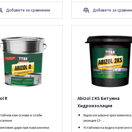
Добавете за сравнение
Добавете за сравне
ol R
Abizol 2 KS Битумнa
Хидроизолация
стойчив към основи и слаби
Бързо изсъхване чрез химичес
иселини
реакция (3–...
фективен дори при навлажнени
Устойчиво на водно налягане о