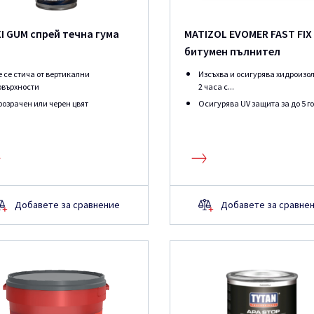
I GUM спрей течна гума
MATIZOL EVOMER FAST FIX
битумен пълнител
е се стича от вертикални
Изсъхва и осигурява хидроизо
овърхности
2 часа с...
розрачен или черен цвят
Осигурява UV защита за до 5 г
Добавете за сравнение
Добавете за сравне