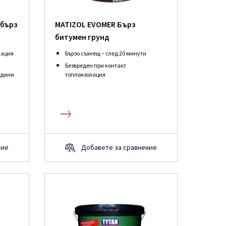
 бърз
MATIZOL EVOMER Бърз
битумен грунд
лация
Бързо съхнещ – след 20 минути
Безвреден при контакт
одини
топлоизолация
ние
Добавете за сравнение