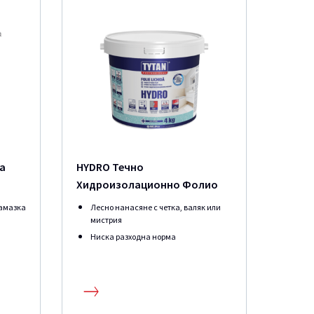
а
HYDRO Течно
Хидроизолационно Фолио
замазка
Лесно нанасяне с четка, валяк или
мистрия
Ниска разходна норма