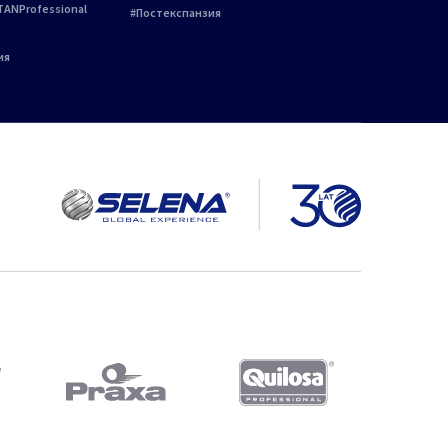
TANProfessional
Постекспанзия
ия