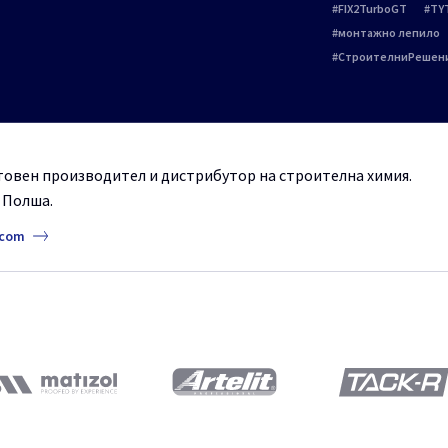
FIX2TurboGT
TY
монтажно лепило
СтроителниРешен
ветовен производител и дистрибутор на строителна химия.
, Полша.
.com