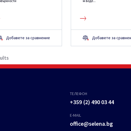
овърхности
м воде...
Добавете за сравнение
Добавете за сравне
ults
ТЕЛЕФОН
+359 (2) 490 03 44
E-MAIL
office@selena.bg