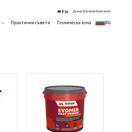
За нас
Каталог
Контакти
Практични съвети
Техническа зона
BG