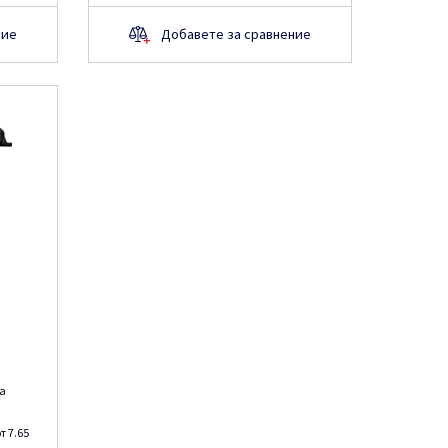
ние
Добавете за сравнение
ка
т 7.65