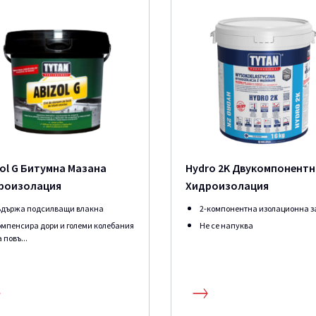
zol G Битумна Мазана
Hydro 2K Двукомпонентн
роизолация
Хидроизолация
ъдържа подсилващи влакна
2-компонентна изолационна 
омпенсира дори и големи колебания
Не се напуква
 повъ...