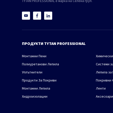
TYTAN PROFESSIONAL е марка на Селена груп.
ПРОДУКТИ TYTAN PROFESSIONAL
Монтажни Пени
Химически
Полиуретанови Лепила
Системи з
Уплътнители
Лепила за
Продукти За Покриви
Покривни 
Монтажни Лепила
Ленти
Хидроизолации
Аксесоари