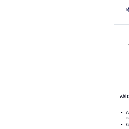
Abiz
У
к
Е