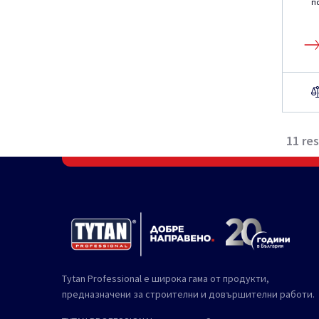
п
11
res
Tytan Professional е широка гама от продукти,
предназначени за строителни и довършителни работи.