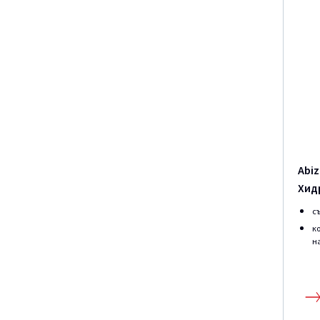
Abi
Хид
с
к
на