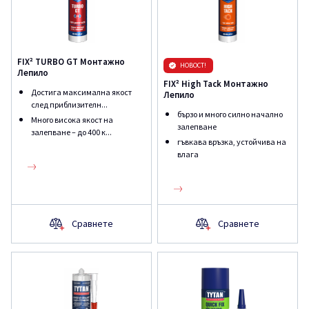
FIX² TURBO GT Монтажно
НОВОСТ!
Лепило
FIX² High Tack Монтажно
Достига максимална якост
Лепило
след приблизителн...
бързо и много силно начално
Много висока якост на
залепване
залепване – до 400 к...
гъвкава връзка, устойчива на
влага
Сравнете
Сравнете