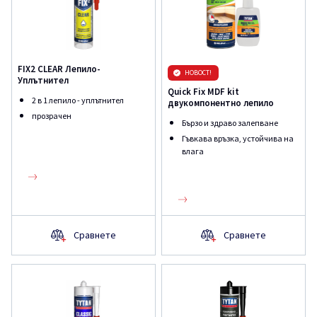
FIX2 CLEAR Лепило-
НОВОСТ!
Уплътнител
Quick Fix MDF kit
2 в 1 лепило - уплътнител
двукомпонентно лепило
прозрачен
Бързо и здраво залепване
Гъвкава връзка, устойчива на
влага
Сравнете
Сравнете