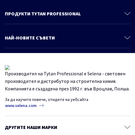
За нас
Контакти
ПРОДУКТИ TYTAN PROFESSIONAL
Политика за поверителност
Монтажни Пени
Продукти
Полиуретанови Лепила
НАЙ-НОВИТЕ СЪВЕТИ
Знания и съвети
Уплътнители
Още статии
Каталог
Продукти За Покриви
Осигурете ефективността на вашата пяна – добри практики при
Монтажни Лепила
използване на монтажна пяна през късната есен и зимата
Производител на Tytan Professional е Selena - световен
Хидроизолации
TYTANProfessional
монтажнапяна
производител и дистрибутор на строителна химия.
Химически Анкери
Компанията е създадена през 1992 г. във Вроцлав, Полша.
Как лесно и надеждно да монтираме декоративни панели на
Системи за Топлоизолация
стената?
За да научите повече, отидете на уебсайта
Лепила за Плочки и Естествени Камъни
FIX2TurboGT
TYTANProfessional
монтажно лепило
www.selena.com
СтроителниРешения
Покривни Фолиа
Ленти
Полиуретанови монтажни пени- професионалистите питат, TYTAN
ДРУГИТЕ НАШИ МАРКИ
отговаря.
Аксесоари