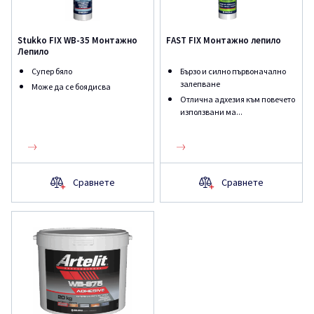
Stukko FIX WB-35 Монтажно
FAST FIX Монтажно лепило
Лепило
Супер бяло
Бързо и силно първоначално
залепване
Може да се боядисва
Отлична адхезия към повечето
използвани ма...
Сравнете
Сравнете