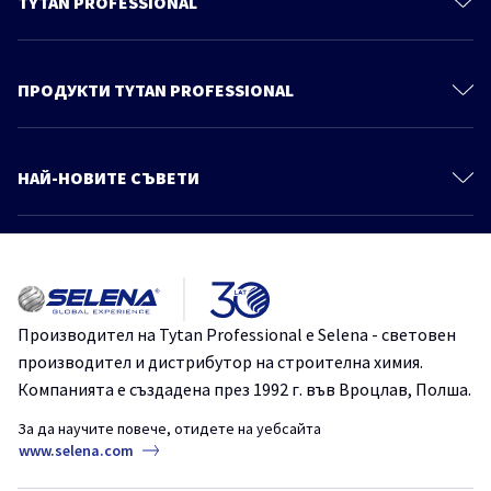
TYTAN PROFESSIONAL
За нас
Контакти
ПРОДУКТИ TYTAN PROFESSIONAL
Политика за поверителност
Монтажни Пени
Продукти
Полиуретанови Лепила
НАЙ-НОВИТЕ СЪВЕТИ
Знания и съвети
Уплътнители
Още статии
Каталог
Продукти За Покриви
Осигурете ефективността на вашата пяна – добри практики при
Монтажни Лепила
използване на монтажна пяна през късната есен и зимата
Хидроизолации
TYTANProfessional
монтажнапяна
Производител на Tytan Professional е Selena - световен
Химически Анкери
производител и дистрибутор на строителна химия.
Как лесно и надеждно да монтираме декоративни панели на
Системи за Топлоизолация
стената?
Компанията е създадена през 1992 г. във Вроцлав, Полша.
Лепила за Плочки и Естествени Камъни
FIX2TurboGT
TYTANProfessional
монтажно лепило
За да научите повече, отидете на уебсайта
СтроителниРешения
www.selena.com
Покривни Фолиа
Ленти