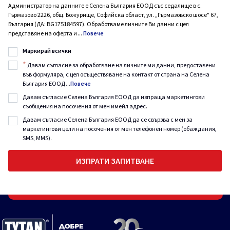
Администратор на данните е Селена България ЕООД със седалище в с.
Гърмазово 2226, общ. Божурище, Софийска област, ул. „Гърмазовско шосе" 67,
България (ДА: BG175184597). Обработваме личните Ви данни с цел
представяне на оферта и
...
Повече
Маркирай всички
*
Давам съгласие за обработване на личните ми данни, предоставени
във формуляра, с цел осъществяване на контакт от страна на Селена
България ЕООД
...
Повече
Давам съгласие Селена България ЕООД да изпраща маркетингови
съобщения на посочения от мен имейл адрес.
Давам съгласие Селена България ЕООД да се свързва с мен за
маркетингови цели на посочения от мен телефонен номер (обаждания,
SMS, MMS).