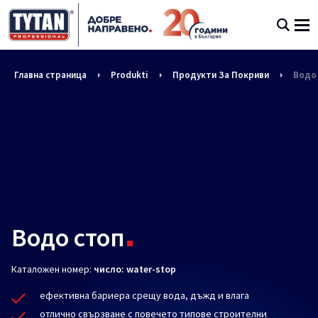
Главна страница
Produkti
Продукти За Покриви
Водо
Водо стоп
Каталожен номер:
число: water-stop
ефективна бариера срещу вода, дъжд и влага
отлично свързване с повечето типове строителни