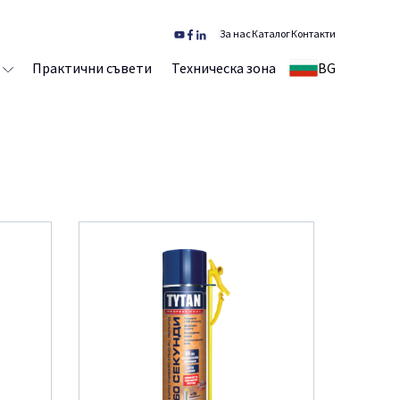
За нас
Каталог
Контакти
Практични съвети
Техническа зона
BG