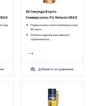
60 Секунди Бързо
ERGO
Универсално PU Лепило ERGO
е след
Първоначално силно залепване след
60 секун...
Отлична адхезия към повечето
строителни ма...
ние
Добавете за сравнение