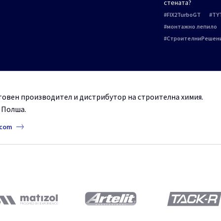
стената?
FIX2TurboGT
TY
монтажно лепило
СтроителниРешен
ветовен производител и дистрибутор на строителна химия.
, Полша.
.com