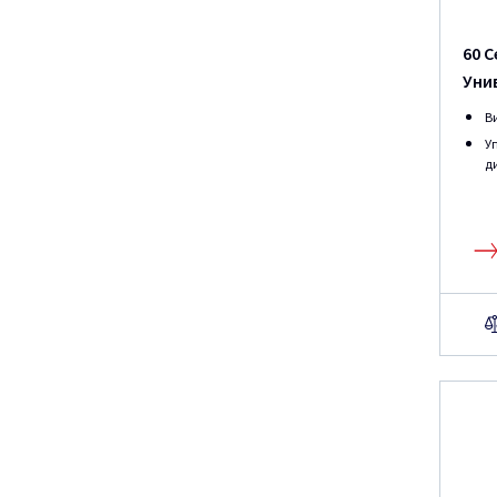
60 
Уни
В
У
ди