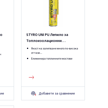
во
STYRO UNI PU Лепило за
Топлоизолационни
Плоскости ERGO
Якост на залепване много по-висока
от тази...
н
Елиминира топлинните мостове
ние
Добавете за сравнение