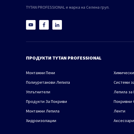
TYTAN PROFESSIONAL е марка на Селена груп.
ПРОДУКТИ TYTAN PROFESSIONAL
Монтажни Пени
Химически
Полиуретанови Лепила
Системи з
Уплътнители
Лепила за
Продукти За Покриви
Покривни 
Монтажни Лепила
Ленти
Хидроизолации
Аксесоари