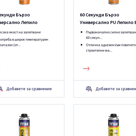
Секунди Бързо
60 Секунди Бързо
версално Лепило
Универсално PU Лепило 
исока якост на залепване
Първоначално силно залепван
60 секун...
потреба в широк температурен
апазон (от...
Отлична адхезия към повечето
строителни ма...
Добавете за сравнение
Добавете за сравне