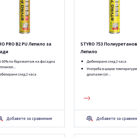
RO PRO B2 PU Лепило за
STYRO 753 Полиуретано
ади
Лепило
о 50% по-бърз монтаж на фасадна
Дюбелиране след 2 часа
плоизол...
Употреба в широк температуре
юбелиране след 2 часа
диапазон (от...
Добавете за сравнение
Добавете за сравне