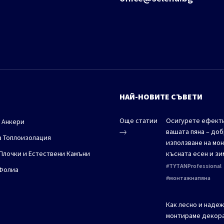
НАЙ-НОВИТЕ СЪВЕТИ
Още статии
Осигурете ефекти
 Анкери
вашата пяна – до
а Топлоизолация
използване на мон
 Плочки и Естествени Камъни
късната есен и зи
TYTANProfessional
Фолиа
монтажнапяна
Как лесно и наде
монтираме декора