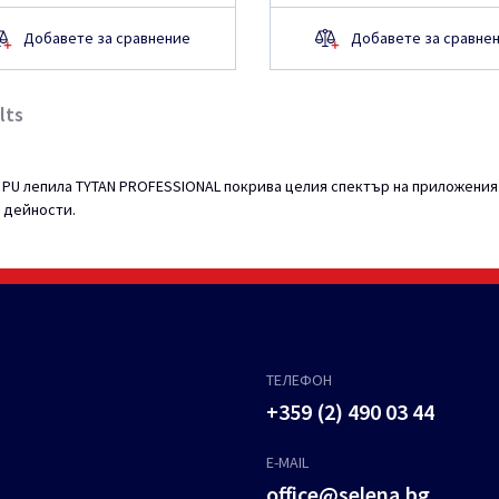
Добавете за сравнение
Добавете за сравне
lts
т PU лепила TYTAN PROFESSIONAL покрива целия спектър на приложения
 дейности.
ТЕЛЕФОН
+359 (2) 490 03 44
E-MAIL
office@selena.bg