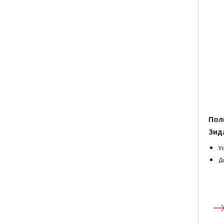
Пол
Зид
У
Д