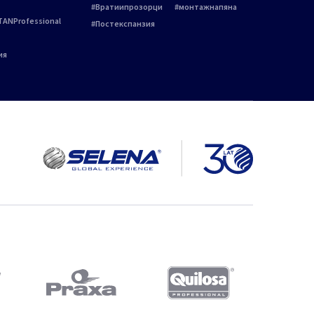
Вратиипрозорци
монтажнапяна
TANProfessional
Постекспанзия
ия