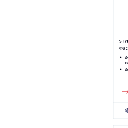
STY
Фас
Д
то
Д