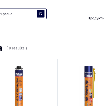
Продукти
пила
а
(
8
results
)