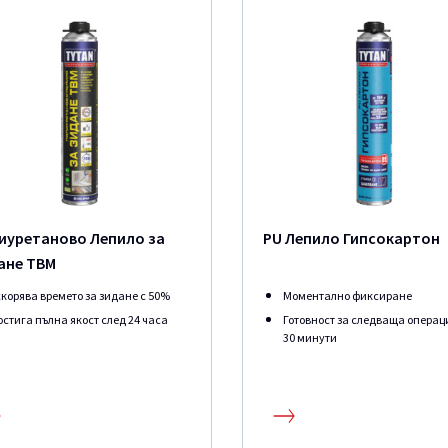
иуретаново Лепило за
PU Лепило Гипсокартон
ане ТВМ
скорява времето за зидане с 50%
Моментално фиксиране
остига пълна якост след 24 часа
Готовност за следваща операц
30 минути