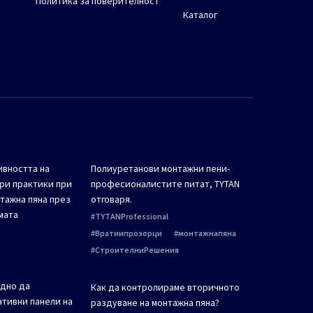
Политика за поверителност
Каталог
вността на
Полиуретанови монтажни пени-
бри практики при
професионалистите питат, TYTAN
тажна пяна през
отговаря.
мата
TYTANProfessional
Вратиипрозорци
монтажнапяна
СтроителниРешения
ждно да
Как да контролираме вторичното
тивни панели на
раздуване на монтажна пяна?