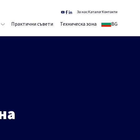
За нас
Каталог
Контакти
Практични съвети
Техническа зона
BG
мнa