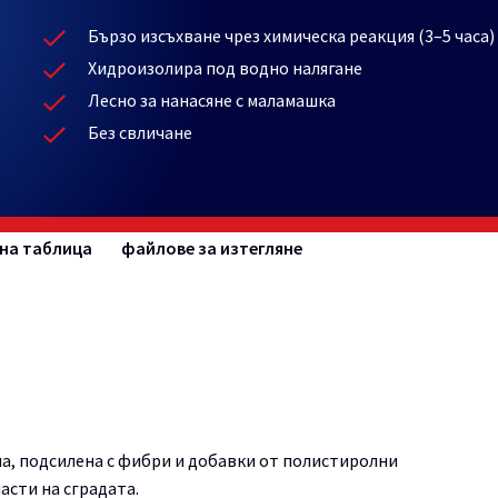
Бързо изсъхване чрез химическа реакция (3–5 часа)
Хидроизолира под водно налягане
Лесно за нанасяне с маламашка
Без свличане
на таблица
файлове за изтегляне
, подсилена с фибри и добавки от полистиролни
асти на сградата.