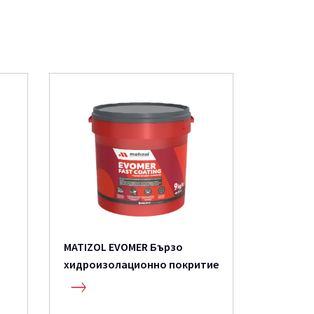
MATIZOL EVOMER Бързo
Водо ст
хидроизолационнo покритие