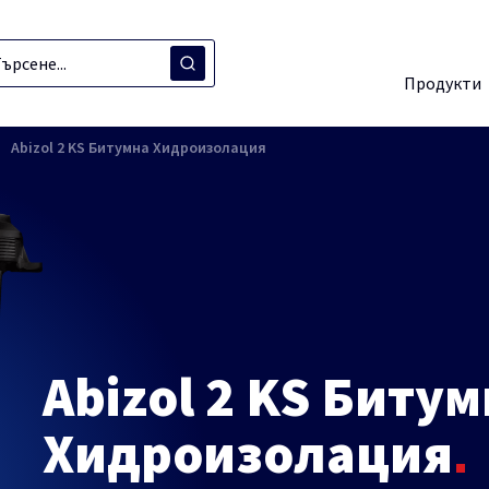
Продукти
Abizol 2 KS Битумнa Хидроизолация
Abizol 2 KS Биту
Хидроизолация