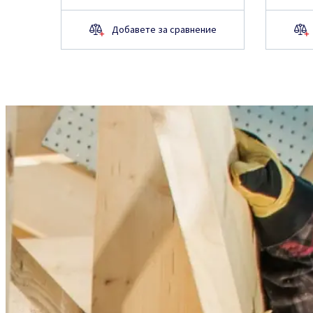
Добавете за сравнение
Искате ли да научите 
продукта?
Не открихте търсената информация н
искате ли да научите повече?
Изпратете Вашето запитване и наш 
се свърже с Вас