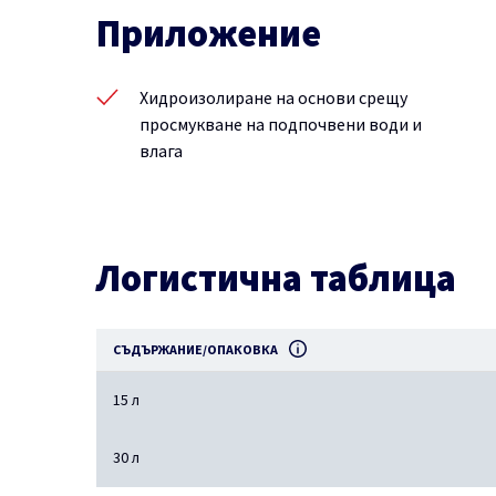
Приложение
Хидроизолиране на основи срещу
просмукване на подпочвени води и
влага
Логистична таблица
СЪДЪРЖАНИЕ/ОПАКОВКА
15 л
30 л