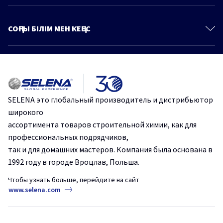
Политика конфиденциальности
Полиуретановые пены
Продукты
Пено-Клеи
СОҢҒЫ БІЛІМ МЕН КЕҢЕС
Знания и советы
Монтажные клеи
Больше статей
Каталог
Герметики
Идеальная герметизация: Стоп Плесень от Tytan Professional.
Клеи для напольных покрытий
Ленты и стрейч-пленки
Эффективное и быстрое склеивание с помощью одного
SELENA это глобальный производитель и дистрибьютор
продукта.
Крепежи
широкого
Строительные сухие смеси
ассортимента товаров строительной химии, как для
Защититесь от плесени и грибка на срок до 10 лет.
профессиональных подрядчиков,
Аэрозольные краски и грунтовки
так и для домашних мастеров. Компания была основана в
Пено-клеи – основа безопасности в строительстве.
Продукты для древесины
1992 году в городе Вроцлав, Польша.
Защитные и чистящие средства
Чтобы узнать больше, перейдите на сайт
Сопутствующие товары
www.selena.com