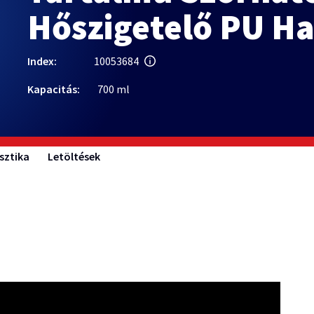
Hőszigetelő PU H
Index:
10053684
Kapacitás:
700 ml
sztika
Letöltések