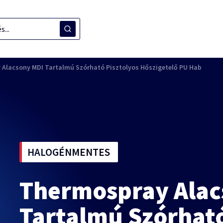
Alacsony MDI Tartalmú Szórható Pisztolyos Hőszigetelő PU Hab
HALOGÉNMENTES
Thermospray Alac
Tartalmú Szórható