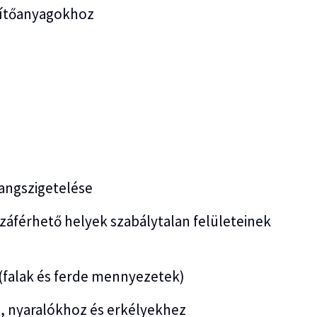
pítőanyagokhoz
hangszigetelése
áférhető helyek szabálytalan felületeinek
(falak és ferde mennyezetek)
, nyaralókhoz és erkélyekhez