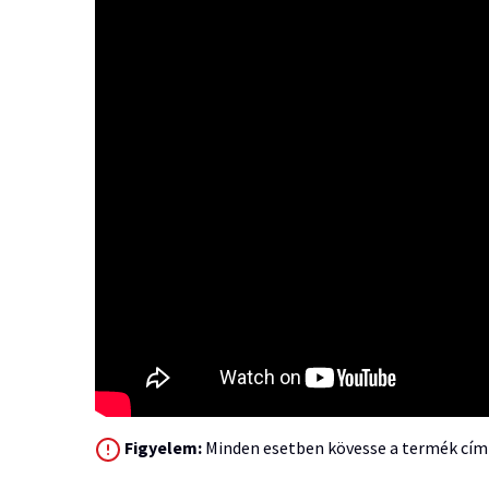
Figyelem:
Minden esetben kövesse a termék címk