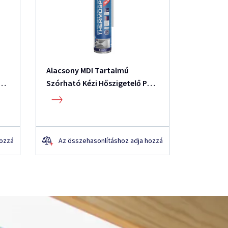
Alacsony MDI Tartalmú
65 PU Po
os
Szórható Kézi Hőszigetelő PU
Hab
hozzá
Az összehasonlításhoz adja hozzá
Az öss