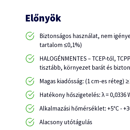
Előnyök
Biztonságos használat, nem igénye
tartalom ≤0,1%)
HALOGÉNMENTES – TCEP-től, TCPP-tő
tisztább, környezet barát és bizt
Magas kiadósság: (1 cm-es réteg) 
Hatékony hőszigetelés: λ = 0,0336
Alkalmazási hőmérséklet: +5°C - +3
Alacsony utótágulás