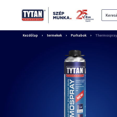
Kezdőlap
termekek
Purhabok
Thermospray 