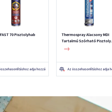
FAST 70 Pisztolyhab
Thermospray Alacsony MDI
Tartalmú Szórható Pisztoly
Hőszigetelő PU Hab
összehasonlításhoz adja hozzá
Az összehasonlításhoz adja 