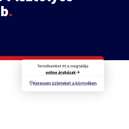
ab
Termékeinket itt is megtalálja
online áruházak
Keressen üzleteket a környéken