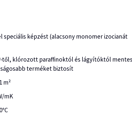
l speciális képzést (alacsony monomer izocianát
l, klórozott paraffinoktól és lágyítóktól mentes
onságosabb terméket biztosít
≥1 m²
 W/mK
0°C