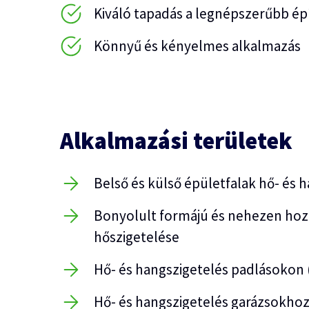
Kiváló tapadás a legnépszerűbb é
Könnyű és kényelmes alkalmazás
Alkalmazási területek
Belső és külső épületfalak hő- és 
Bonyolult formájú és nehezen hozz
hőszigetelése
Hő- és hangszigetelés padlásokon 
Hő- és hangszigetelés garázsokhoz