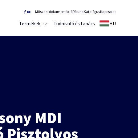
Műszaki dokumentáció
Rólunk
Katalógus
Kapcsolat
Termékek
Tudnivaló és tanács
HU
sony MDI
 Pisztolyos