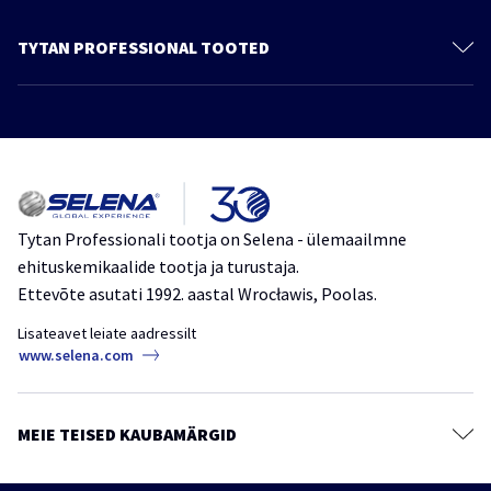
Kontakt
Meie kohta
TYTAN PROFESSIONAL TOOTED
Privaatsuspoliitika
Polüuretaanvaht
Jätkusuutlik areng
Vahtliimid
Tooted
Liimid
Kataloog
Tihendusmassid
Meie kohta
Kattematerjalid
Tytan Professionali tootja on Selena - ülemaailmne
ehituskemikaalide tootja ja turustaja.
Teibid, kiled ja membraanid
Ettevõte asutati 1992. aastal Wrocławis, Poolas.
Keemilised ankrud
Lisateavet leiate aadressilt
Mördisegud
www.selena.com
Värvid, kruntvärvid ja tasandussegud
Puidukaitsevahendid
MEIE TEISED KAUBAMÄRGID
Kaitse- ja puhastusained
Tarvikud