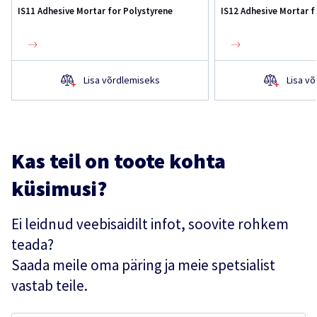
IS11 Adhesive Mortar for Polystyrene
IS12 Adhesive Mortar f
Lisa võrdlemiseks
Lisa v
Kas teil on toote kohta
küsimusi?
Ei leidnud veebisaidilt infot, soovite rohkem
teada?
Saada meile oma päring ja meie spetsialist
vastab teile.