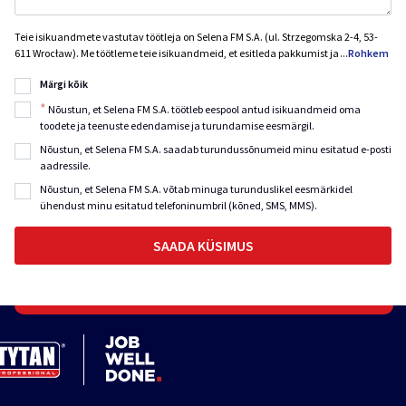
Teie isikuandmete vastutav töötleja on Selena FM S.A. (ul. Strzegomska 2-4, 53-
611 Wrocław). Me töötleme teie isikuandmeid, et esitleda pakkumist ja
...
Rohkem
Märgi kõik
*
Nõustun, et Selena FM S.A. töötleb eespool antud isikuandmeid oma
toodete ja teenuste edendamise ja turundamise eesmärgil.
Nõustun, et Selena FM S.A. saadab turundussõnumeid minu esitatud e-posti
aadressile.
Nõustun, et Selena FM S.A. võtab minuga turunduslikel eesmärkidel
ühendust minu esitatud telefoninumbril (kõned, SMS, MMS).