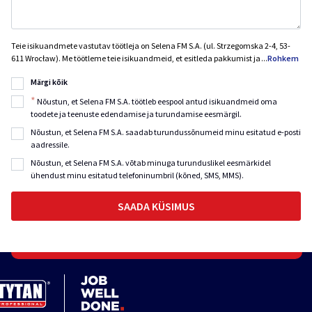
Teie isikuandmete vastutav töötleja on Selena FM S.A. (ul. Strzegomska 2-4, 53-
611 Wrocław). Me töötleme teie isikuandmeid, et esitleda pakkumist ja
...
Rohkem
Märgi kõik
*
Nõustun, et Selena FM S.A. töötleb eespool antud isikuandmeid oma
toodete ja teenuste edendamise ja turundamise eesmärgil.
Nõustun, et Selena FM S.A. saadab turundussõnumeid minu esitatud e-posti
aadressile.
Nõustun, et Selena FM S.A. võtab minuga turunduslikel eesmärkidel
ühendust minu esitatud telefoninumbril (kõned, SMS, MMS).