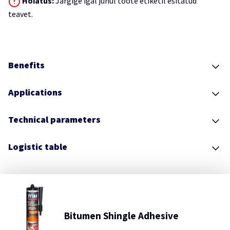
Hoiatus:
Järgige igal juhul toote etiketil esitatud
teavet.
Benefits
Applications
Technical parameters
Logistic table
Bitumen Shingle Adhesive