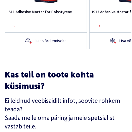
IS11 Adhesive Mortar for Polystyrene
IS12 Adhesive Mortar f
Lisa võrdlemiseks
Lisa v
Kas teil on toote kohta
küsimusi?
Ei leidnud veebisaidilt infot, soovite rohkem
teada?
Saada meile oma päring ja meie spetsialist
vastab teile.