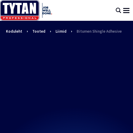
Koduleht
Tooted
Liimid
Bitumen Shingle Adhesive