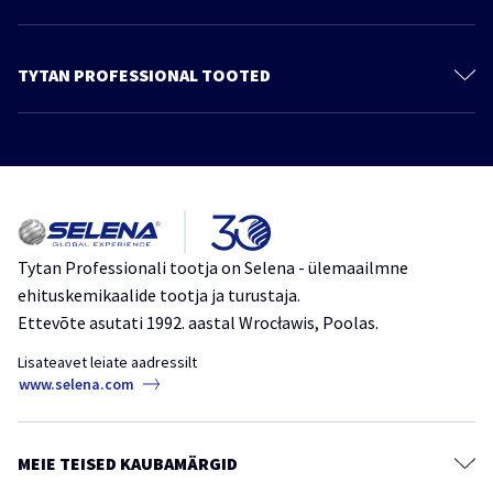
Kontakt
Meie kohta
TYTAN PROFESSIONAL TOOTED
Privaatsuspoliitika
Polüuretaanvaht
Jätkusuutlik areng
Vahtliimid
Tooted
Liimid
Kataloog
Tihendusmassid
Meie kohta
Kattematerjalid
Tytan Professionali tootja on Selena - ülemaailmne
ehituskemikaalide tootja ja turustaja.
Teibid, kiled ja membraanid
Ettevõte asutati 1992. aastal Wrocławis, Poolas.
Keemilised ankrud
Lisateavet leiate aadressilt
Mördisegud
www.selena.com
Värvid, kruntvärvid ja tasandussegud
Puidukaitsevahendid
MEIE TEISED KAUBAMÄRGID
Kaitse- ja puhastusained