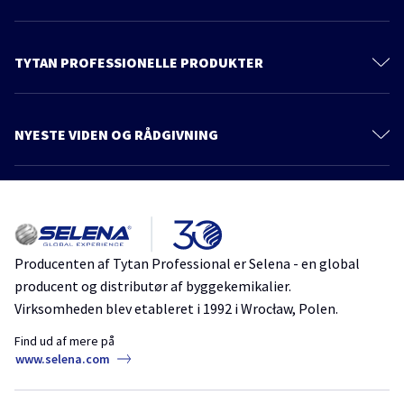
Kontakt
Om os
TYTAN PROFESSIONELLE PRODUKTER
Privacy policy
Polyurethanskum
Bæredygtighed
Skumklæbemidler
NYESTE VIDEN OG RÅDGIVNING
Produkter
Lim
Flere artikler
Katalog
Fugemasse
Viden og rådgivning
Foam Adhesives – the Foundation for a Safe Future in Building
Belægninger
Tape, Folier og Membraner
Adhesive bonding and installation of drywall panels in one day. A
Producenten af Tytan Professional er Selena - en global
modern technology for building to last
Kemiske Ankre
producent og distributør af byggekemikalier.
Drywall
Foam Adhesives
G-K System
Mørtel
Virksomheden blev etableret i 1992 i Wrocław, Polen.
Maling, Primere og Selvudjævningsmaterialer
Adhesive foam for EPS and many other subtrates – the universal
Find ud af mere på
foam adhesive
www.selena.com
Træbeskyttelsesmidler
Foam Adhesives
Beskyttelses- og Rengøringsmidler