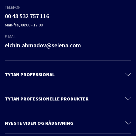
TELEFON
00 48 532 757 116
Man-fre, 08:00 - 17:00
E-MAIL
elchin.ahmadov@selena.com
TYTAN PROFESSIONAL
Kontakt
Om os
TYTAN PROFESSIONELLE PRODUKTER
Privacy policy
Polyurethanskum
Bæredygtighed
Skumklæbemidler
NYESTE VIDEN OG RÅDGIVNING
Produkter
Lim
Flere artikler
Katalog