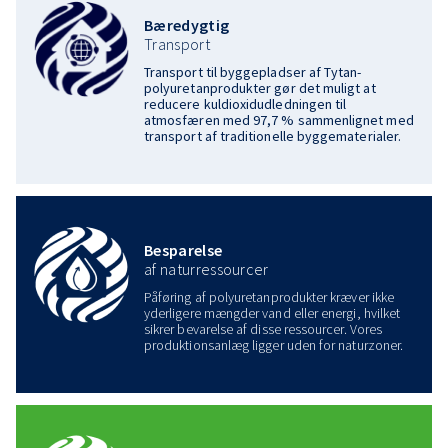
Bæredygtig
Transport
Transport til byggepladser af Tytan-
polyuretanprodukter gør det muligt at
reducere kuldioxidudledningen til
atmosfæren med 97,7 % sammenlignet med
transport af traditionelle byggematerialer.
Besparelse
af naturressourcer
Påføring af polyuretanprodukter kræver ikke
yderligere mængder vand eller energi, hvilket
sikrer bevarelse af disse ressourcer. Vores
produktionsanlæg ligger uden for naturzoner.