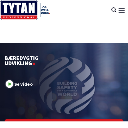
BÆREDYGTIG
UDVIKLING
Se video