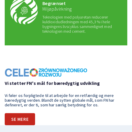
Begrænset
Miljøpåvirkning
Teknologien med polyuretan reducerer
kuldioxidudledningen med 45,3 % i hele
bygningens livscyklus sammenlignet med
teknologien med cement.
Vi støtter FN's mål for bæredygtig udvikling
Vi føler os forpligtede til at arbejde for en retfærdig og mere
bæredygtig verden. Blandt de sytten globale mål, som FN har
defineret, er der ti, som har særlig betydning for os.
SE MERE