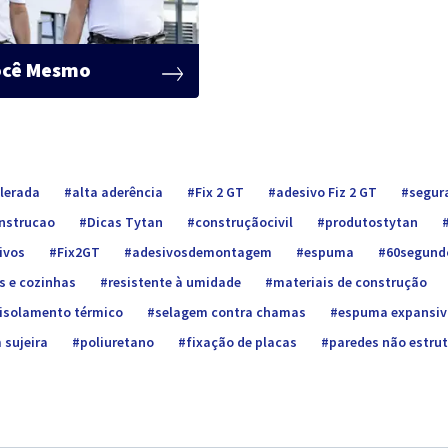
ocê Mesmo
elerada
alta aderência
Fix 2 GT
adesivo Fiz 2 GT
segur
onstrucao
Dicas Tytan
construçãocivil
produtostytan
ivos
Fix2GT
adesivosdemontagem
espuma
60segund
s e cozinhas
resistente à umidade
materiais de construção
isolamento térmico
selagem contra chamas
espuma expansiv
 sujeira
poliuretano
fixação de placas
paredes não estrut