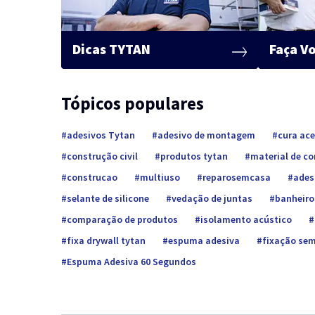
Dicas TYTAN
Faça V
Tópicos populares
adesivos Tytan
adesivo de montagem
cura ac
construção civil
produtos tytan
material de c
construcao
multiuso
reparosemcasa
ades
selante de silicone
vedação de juntas
banheiro
comparação de produtos
isolamento acústico
fixa drywall tytan
espuma adesiva
fixação sem
Espuma Adesiva 60 Segundos