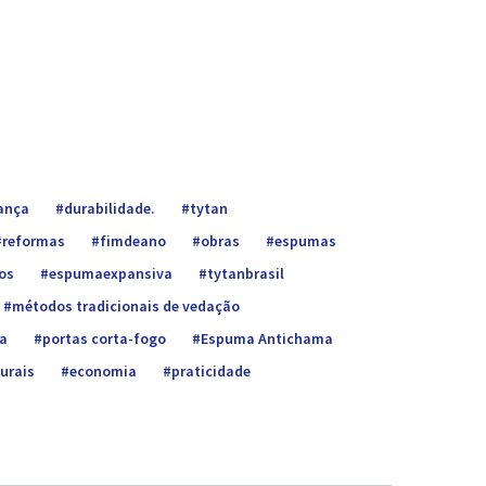
ança
durabilidade.
tytan
reformas
fimdeano
obras
espumas
os
espumaexpansiva
tytanbrasil
métodos tradicionais de vedação
a
portas corta-fogo
Espuma Antichama
urais
economia
praticidade