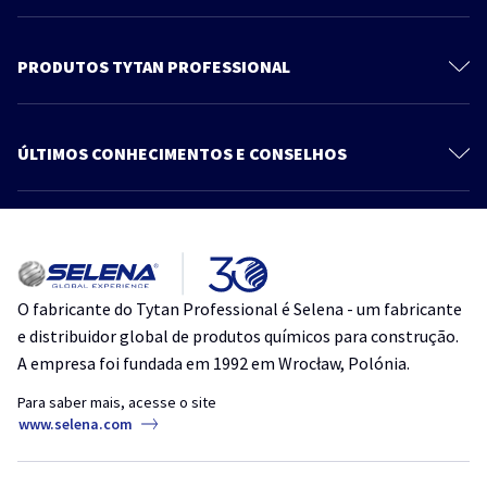
Sobre a Tytan
Contato
PRODUTOS TYTAN PROFESSIONAL
Política de Privacidade
Espumas
Blog
Espuma Adesiva
ÚLTIMOS CONHECIMENTOS E CONSELHOS
Produtos
Selantes
Mais artigos
Adesivos
Como reduzir o consumo de espuma sem abrir mão do resultado
Acessórios
Como vedar portas e janelas no inverno sem danificar esquadrias de
O fabricante do Tytan Professional é Selena - um fabricante
PVC e alumínio
e distribuidor global de produtos químicos para construção.
A empresa foi fundada em 1992 em Wrocław, Polónia.
Selante à base d’água: onde usar e como aplicar corretamente
Para saber mais, acesse o site
Como evitar infiltrações com o uso correto de selantes
www.selena.com