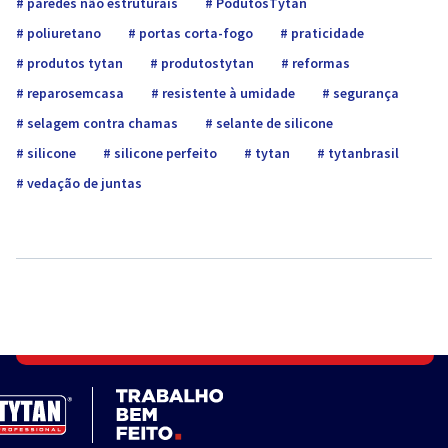
paredes não estruturais
PodutosTytan
poliuretano
portas corta-fogo
praticidade
produtos tytan
produtostytan
reformas
reparosemcasa
resistente à umidade
segurança
selagem contra chamas
selante de silicone
silicone
silicone perfeito
tytan
tytanbrasil
vedação de juntas