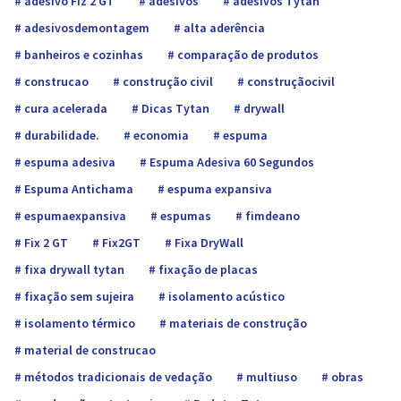
adesivo Fiz 2 GT
adesivos
adesivos Tytan
adesivosdemontagem
alta aderência
banheiros e cozinhas
comparação de produtos
construcao
construção civil
construçãocivil
cura acelerada
Dicas Tytan
drywall
durabilidade.
economia
espuma
espuma adesiva
Espuma Adesiva 60 Segundos
Espuma Antichama
espuma expansiva
espumaexpansiva
espumas
fimdeano
Fix 2 GT
Fix2GT
Fixa DryWall
fixa drywall tytan
fixação de placas
fixação sem sujeira
isolamento acústico
isolamento térmico
materiais de construção
material de construcao
métodos tradicionais de vedação
multiuso
obras