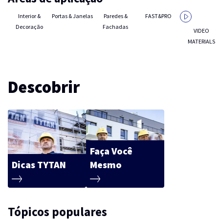
Interior &
Portas & Janelas
Paredes &
FAST&PRO
Decoração
Fachadas
VIDEO
MATERIALS
Descobrir
Faça Você
Dicas TYTAN
Mesmo
Tópicos populares