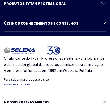
Contato
PRODUTOS TYTAN PROFESSIONAL
Política de Privacidade
Espumas
Blog
Espuma Adesiva
ÚLTIMOS CONHECIMENTOS E CONSELHOS
Produtos
Selantes
Mais artigos
Adesivos
Como reduzir o consumo de espuma sem abrir mão do resultado
Acessórios
Como vedar portas e janelas no inverno sem danificar esquadrias de
O fabricante do Tytan Professional é Selena - um fabricante
PVC e alumínio
e distribuidor global de produtos químicos para construção.
A empresa foi fundada em 1992 em Wrocław, Polónia.
Selante à base d’água: onde usar e como aplicar corretamente
Para saber mais, acesse o site
Como evitar infiltrações com o uso correto de selantes
www.selena.com
NOSSAS OUTRAS MARCAS