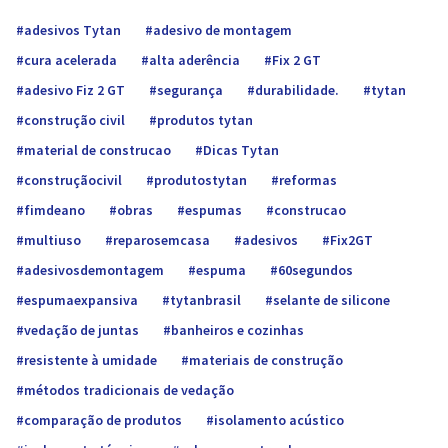
adesivos Tytan
adesivo de montagem
cura acelerada
alta aderência
Fix 2 GT
adesivo Fiz 2 GT
segurança
durabilidade.
tytan
construção civil
produtos tytan
material de construcao
Dicas Tytan
construçãocivil
produtostytan
reformas
fimdeano
obras
espumas
construcao
multiuso
reparosemcasa
adesivos
Fix2GT
adesivosdemontagem
espuma
60segundos
espumaexpansiva
tytanbrasil
selante de silicone
vedação de juntas
banheiros e cozinhas
resistente à umidade
materiais de construção
métodos tradicionais de vedação
comparação de produtos
isolamento acústico