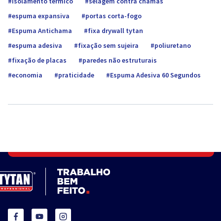
isolamento térmico
selagem contra chamas
espuma expansiva
portas corta-fogo
Espuma Antichama
fixa drywall tytan
espuma adesiva
fixação sem sujeira
poliuretano
fixação de placas
paredes não estruturais
economia
praticidade
Espuma Adesiva 60 Segundos