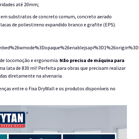
aridades até 20mm;
SB em substratos de concreto comum, concreto aerado
 placas de poliestireno expandido branco e grafite (EPS).
mbed%26wmode%3Dopaque%26enablejsapi%3D1%26origin%3Dh
e de locomoção e ergonomia.
Não precisa de máquina para
ma lata de 830 ml! Perfeita para obras que precisam realizar
adas diretamente na alvenaria.
ças entre o Fixa DryWall e os produtos disponíveis no