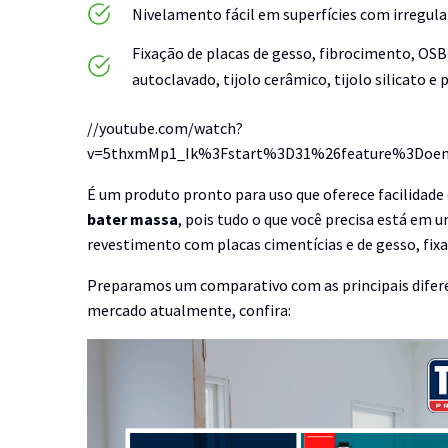
Nivelamento fácil em superfícies com irregul
Fixação de placas de gesso, fibrocimento, O
autoclavado, tijolo cerâmico, tijolo silicato e
//youtube.com/watch?
v=5thxmMp1_Ik%3Fstart%3D31%26feature%3Doe
É um produto pronto para uso que oferece facilidad
bater massa
, pois tudo o que você precisa está em u
revestimento com placas cimentícias e de gesso, fix
Preparamos um comparativo com as principais diferen
mercado atualmente, confira: