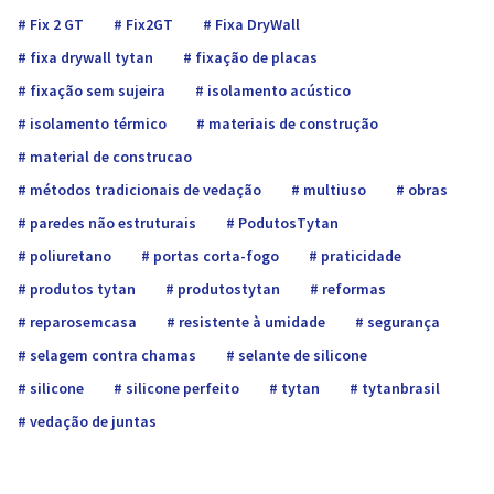
Fix 2 GT
Fix2GT
Fixa DryWall
fixa drywall tytan
fixação de placas
fixação sem sujeira
isolamento acústico
isolamento térmico
materiais de construção
material de construcao
métodos tradicionais de vedação
multiuso
obras
paredes não estruturais
PodutosTytan
poliuretano
portas corta-fogo
praticidade
produtos tytan
produtostytan
reformas
reparosemcasa
resistente à umidade
segurança
selagem contra chamas
selante de silicone
silicone
silicone perfeito
tytan
tytanbrasil
vedação de juntas