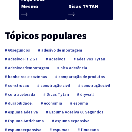
Mesmo
Dicas TYTAN
Tópicos populares
60segundos
adesivo de montagem
adesivo Fiz 2 GT
adesivos
adesivos Tytan
adesivosdemontagem
alta aderência
banheiros e cozinhas
comparação de produtos
construcao
construção civil
construçãocivil
cura acelerada
Dicas Tytan
drywall
durabilidade.
economia
espuma
espuma adesiva
Espuma Adesiva 60 Segundos
Espuma Antichama
espuma expansiva
espumaexpansiva
espumas
fimdeano