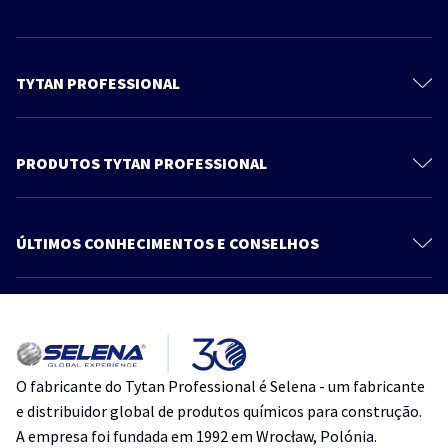
TYTAN PROFESSIONAL
Sobre a Tytan
Contato
PRODUTOS TYTAN PROFESSIONAL
Política de Privacidade
Espumas
Blog
Espuma Adesiva
ÚLTIMOS CONHECIMENTOS E CONSELHOS
Produtos
Selantes
Mais artigos
Adesivos
Como reduzir o consumo de espuma sem abrir mão do resultado
Acessórios
Como vedar portas e janelas no inverno sem danificar esquadrias de
O fabricante do Tytan Professional é Selena - um fabricante
PVC e alumínio
e distribuidor global de produtos químicos para construção.
A empresa foi fundada em 1992 em Wrocław, Polónia.
Selante à base d’água: onde usar e como aplicar corretamente