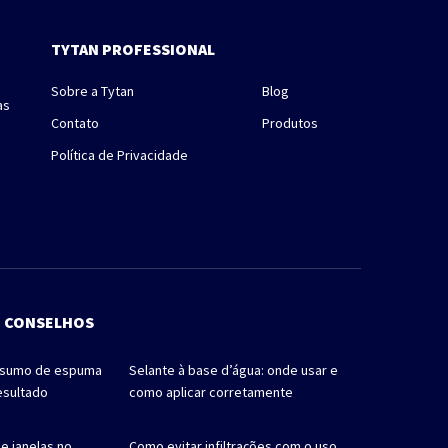
TYTAN PROFESSIONAL
Sobre a Tytan
Blog
as
Contato
Produtos
Política de Privacidade
E CONSELHOS
nsumo de espuma
Selante à base d’água: onde usar e
esultado
como aplicar corretamente
e janelas no
Como evitar infiltrações com o uso