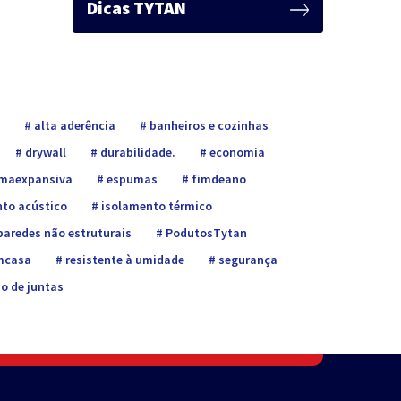
Dicas TYTAN
alta aderência
banheiros e cozinhas
drywall
durabilidade.
economia
maexpansiva
espumas
fimdeano
to acústico
isolamento térmico
aredes não estruturais
PodutosTytan
mcasa
resistente à umidade
segurança
o de juntas