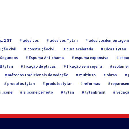
iz 2 GT
adesivos
adesivos Tytan
adesivosdemontagem
ção civil
construçãocivil
cura acelerada
Dicas Tytan
 Segundos
Espuma Antichama
espuma expansiva
espu
ll tytan
fixação de placas
fixação sem sujeira
isolamen
métodos tradicionais de vedação
multiuso
obras
p
produtos tytan
produtostytan
reformas
reparose
ilicone
silicone perfeito
tytan
tytanbrasil
vedaçã