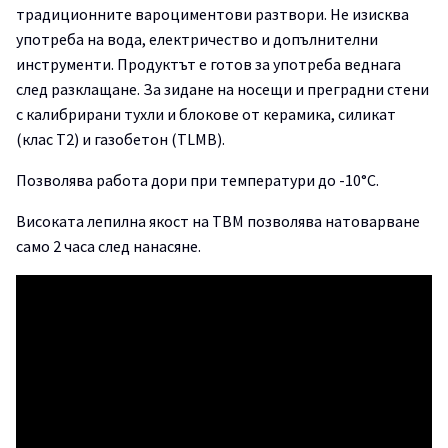
традиционните вароциментови разтвори. Не изисква
употреба на вода, електричество и допълнителни
инструменти. Продуктът е готов за употреба веднага
след разклащане. За зидане на носещи и преградни стени
с калибрирани тухли и блокове от керамика, силикат
(клас T2) и газобетон (TLMB).
Позволява работа дори при температури до -10°C.
Високата лепилна якост на TBM позволява натоварване
само 2 часа след нанасяне.