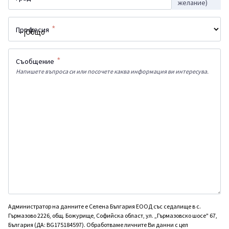
желание)
*
Професия
*
Съобщение
Напишете въпроса си или посочете каква информация ви интересува.
Администратор на данните е Селена България ЕООД със седалище в с.
Гърмазово 2226, общ. Божурище, Софийска област, ул. „Гърмазовско шосе" 67,
България (ДА: BG175184597). Обработваме личните Ви данни с цел