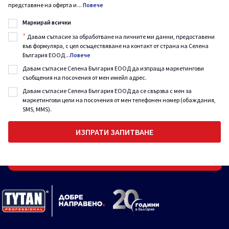
представяне на оферта и
...
Повече
Маркирай всички
*
Давам съгласие за обработване на личните ми данни, предоставени
във формуляра, с цел осъществяване на контакт от страна на Селена
България ЕООД
...
Повече
Давам съгласие Селена България ЕООД да изпраща маркетингови
съобщения на посочения от мен имейл адрес.
Давам съгласие Селена България ЕООД да се свързва с мен за
маркетингови цели на посочения от мен телефонен номер (обаждания,
SMS, MMS).