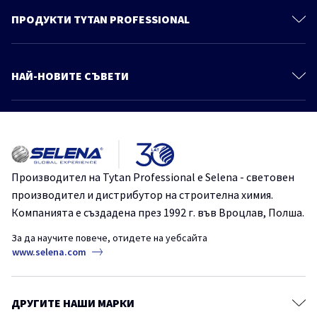
Контакти
ПРОДУКТИ TYTAN PROFESSIONAL
Политика за поверителност
Монтажни Пени
Продукти
Полиуретанови Лепила
НАЙ-НОВИТЕ СЪВЕТИ
Знания и съвети
Уплътнители
Още статии
Каталог
Продукти За Покриви
Осигурете ефективността на вашата пяна – добри практики при
Монтажни Лепила
използване на монтажна пяна през късната есен и зимата
Хидроизолации
TYTANProfessional
монтажнапяна
Производител на Tytan Professional е Selena - световен
Химически Анкери
производител и дистрибутор на строителна химия.
Как лесно и надеждно да монтираме декоративни панели на
Системи за Топлоизолация
стената?
Компанията е създадена през 1992 г. във Вроцлав, Полша.
Лепила за Плочки и Естествени Камъни
FIX2TurboGT
TYTANProfessional
монтажно лепило
За да научите повече, отидете на уебсайта
СтроителниРешения
www.selena.com
Покривни Фолиа
Ленти
Полиуретанови монтажни пени- професионалистите питат, TYTAN
отговаря.
Аксесоари
ДРУГИТЕ НАШИ МАРКИ
TYTANProfessional
Вратиипрозорци
монтажнапяна