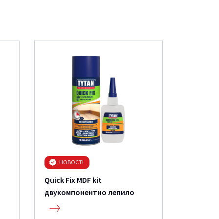
CLASSIC
НОВОСТ!
Quick Fix MDF kit
двукомпонентно лепило