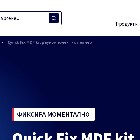
Продукти
Quick Fix MDF kit двукомпонентно лепило
ФИКСИРА МОМЕНТАЛНО
Quick Fix MDF kit