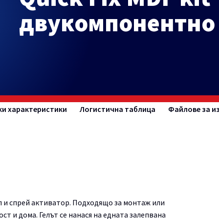
двукомпонентно
ки характеристики
Логистична таблица
Файлове за и
л и спрей активатор. Подходящо за монтаж или
т и дома. Гелът се нанася на едната залепвана