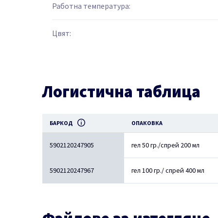
Работна температура:
Цвят:
Логистична таблица
БАРКОД
ОПАКОВКА
5902120247905
гел 50 гр./спрей 200 мл
5902120247967
гел 100 гр./ спрей 400 мл