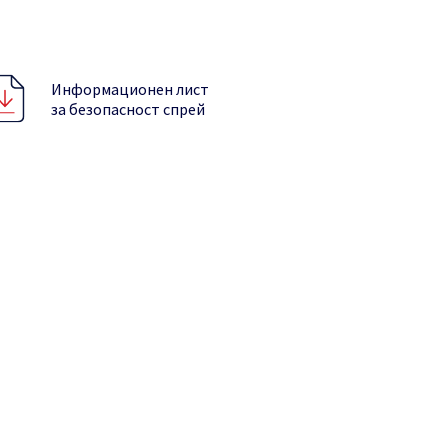
Информационен лист
за безопасност спрей