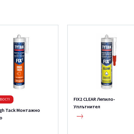
FIX2 CLEAR Лепило-
ВОСТ!
Уплътнител
High Tack Монтажно
о