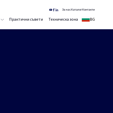
За нас
Каталог
Контакти
Практични съвети
Техническа зона
BG