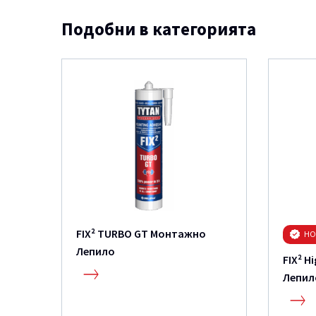
Подобни в категорията
FIX² TURBO GT Монтажно
НО
Лепило
FIX² 
Лепил