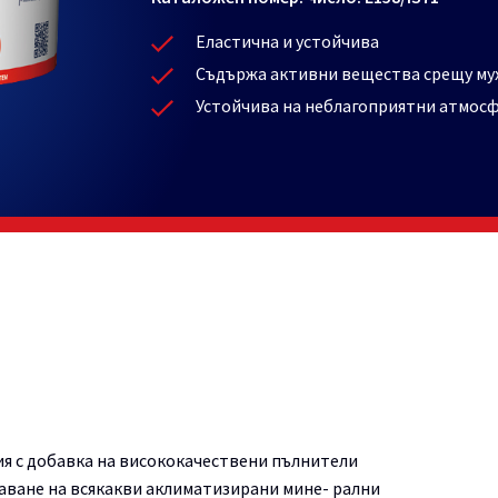
Еластична и устойчива
Съдържа активни вещества срещу мух
Устойчива на неблагоприятни атмосф
ия с добавка на висококачествени пълнители
аване на всякакви аклиматизирани мине- рални