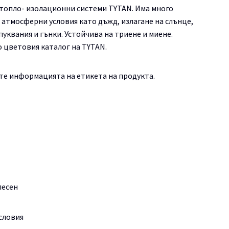
 топло- изолационни системи TYTAN. Има много
 атмосферни условия като дъжд, излагане на слънце,
пуквания и гънки. Устойчива на триене и миене.
о цветовия каталог на TYTAN.
те информацията на етикета на продукта.
лесен
словия