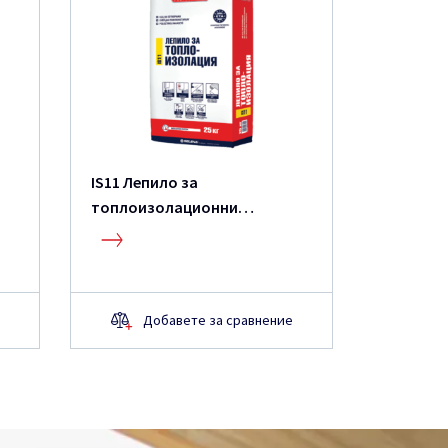
IS11 Лепило за
IS21 Ле
топлоизолационни
смес за
плоскости
Добавете за сравнение
Д