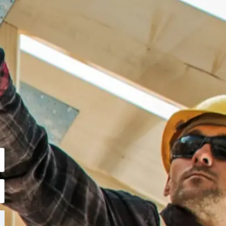
повече за
а уебсайта,
представител ще