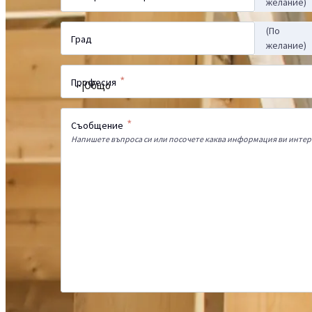
желание)
(По
Град
желание)
*
Професия
*
Съобщение
Напишете въпроса си или посочете каква информация ви интер
Администратор на данните е Селена България ЕООД със