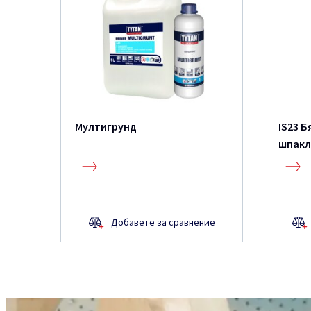
Мултигрунд
IS23 Б
шпакл
топло
Добавете за сравнение