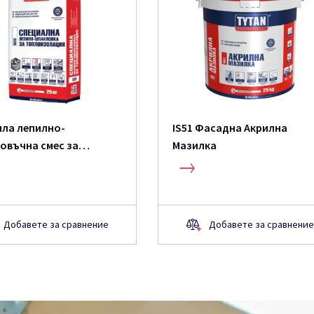
яла лепилно-
IS51 Фасадна Акрилна
овъчна смес за
Мазилка
изолация и саниране
Добавете за сравнение
Добавете за сравнение