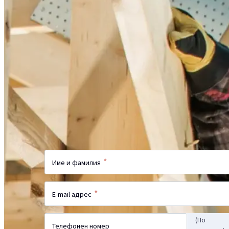
Искате ли да научите 
продукта?
Не открихте търсената информация н
искате ли да научите повече?
Изпратете Вашето запитване и наш 
се свърже с Вас
*
Име и фамилия
*
E-mail адрес
(По
Телефонен номер