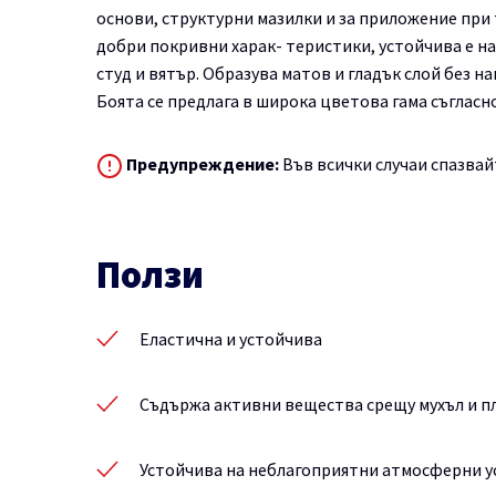
основи, структурни мазилки и за приложение при
добри покривни харак- теристики, устойчива е на
студ и вятър. Образува матов и гладък слой без на
Боята се предлага в широка цветова гама съгласн
Предупреждение:
Във всички случаи спазвай
Ползи
Еластична и устойчива
Съдържа активни вещества срещу мухъл и п
Устойчива на неблагоприятни атмосферни у