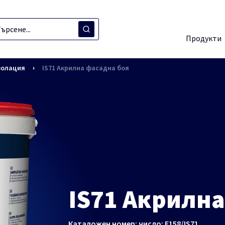
Продукти
золация
IS71 Акрилна фасадна боя
IS71 Акрилна
Каталожен номер:
число: E158/IS71