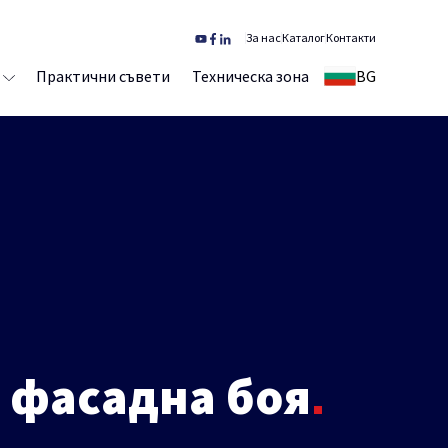
За нас
Каталог
Контакти
Практични съвети
Техническа зона
BG
 фасадна боя