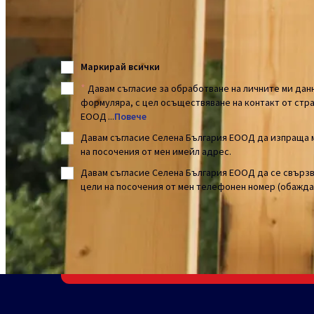
2226, общ. Божурище, Софийска област, ул. „Гърмазовско
BG175184597). Обработваме личните Ви данни с цел пре
Повече
Маркирай всички
*
Давам съгласие за обработване на личните ми дан
формуляра, с цел осъществяване на контакт от стра
ЕООД
...
Повече
Давам съгласие Селена България ЕООД да изпраща
на посочения от мен имейл адрес.
Давам съгласие Селена България ЕООД да се свързв
цели на посочения от мен телефонен номер (обажда