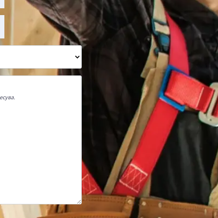
есува.
 седалище в с. Гърмазово