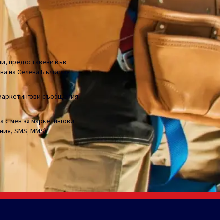
 шосе" 67, България (ДА:
дставяне на оферта и
...
ни, предоставени във
на на Селена България
 маркетингови съобщения
а с мен за маркетингови
ния, SMS, MMS).