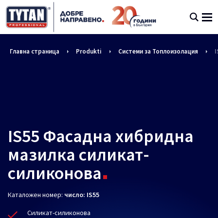
Главна страница
Produkti
Системи за Топлоизолация
I
IS55 Фасадна хибридна
мазилка силикат-
силиконова
Каталожен номер:
число: IS55
Силикат-силиконова