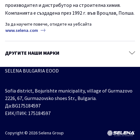
Химически Анкери
производител и дистрибутор на строителна химия.
Как лесно и надеждно да монтираме декоративни панели на
Системи за Топлоизолация
стената?
Компанията е създадена през 1992 г. във Вроцлав, Полша.
Лепила за Плочки и Естествени Камъни
FIX2TurboGT
TYTANProfessional
монтажно лепило
За да научите повече, отидете на уебсайта
СтроителниРешения
www.selena.com
Покривни Фолиа
Ленти
Полиуретанови монтажни пени- професионалистите питат, TYTAN
отговаря.
Аксесоари
ДРУГИТЕ НАШИ МАРКИ
TYTANProfessional
Вратиипрозорци
монтажнапяна
СтроителниРешения
SELENA BULGARIA EOOD
Как да контролираме вторичното раздуване на монтажна пяна?
Вратиипрозорци
монтажнапяна
Постекспанзия
Sofia district, Bojurishte municipality, village of Gurmazovo
2226, 67, Gurmazovsko shoes Str., Bulgaria.
Да:BG175184597
ЕИК/ПИК: 175184597
Copyright © 2026 Selena Group