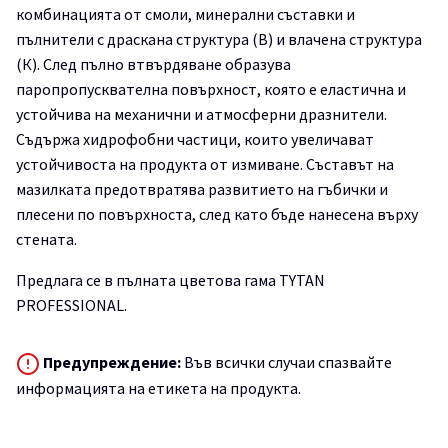
комбинацията от смоли, минерални съставки и
пълнители с драскана структура (B) и влачена структура
(К). След пълно втвърдяване образува
паропропусквателна повърхност, която е еластична и
устойчива на механични и атмосферни дразнители.
Съдържа хидрофобни частици, които увеличават
устойчивоста на продукта от измиване. Съставът на
мазилката предотвратява развитието на гъбички и
плесени по повърхноста, след като бъде нанесена върху
стената.
Предлага се в пълната цветова гама TYTAN
PROFESSIONAL.
Предупреждение:
Във всички случаи спазвайте
информацията на етикета на продукта.