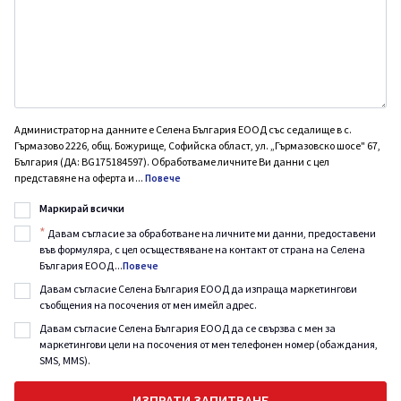
Администратор на данните е Селена България ЕООД със седалище в с.
Гърмазово 2226, общ. Божурище, Софийска област, ул. „Гърмазовско шосе" 67,
България (ДА: BG175184597). Обработваме личните Ви данни с цел
представяне на оферта и
...
Повече
Маркирай всички
*
Давам съгласие за обработване на личните ми данни, предоставени
във формуляра, с цел осъществяване на контакт от страна на Селена
България ЕООД
...
Повече
Давам съгласие Селена България ЕООД да изпраща маркетингови
съобщения на посочения от мен имейл адрес.
Давам съгласие Селена България ЕООД да се свързва с мен за
маркетингови цели на посочения от мен телефонен номер (обаждания,
SMS, MMS).