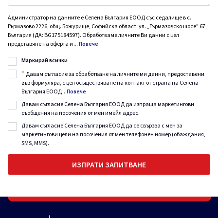
Администратор на данните е Селена България ЕООД със седалище в с.
Гърмазово 2226, общ. Божурище, Софийска област, ул. „Гърмазовско шосе" 67,
България (ДА: BG175184597). Обработваме личните Ви данни с цел
представяне на оферта и
...
Повече
Маркирай всички
*
Давам съгласие за обработване на личните ми данни, предоставени
във формуляра, с цел осъществяване на контакт от страна на Селена
България ЕООД
...
Повече
Давам съгласие Селена България ЕООД да изпраща маркетингови
съобщения на посочения от мен имейл адрес.
Давам съгласие Селена България ЕООД да се свързва с мен за
маркетингови цели на посочения от мен телефонен номер (обаждания,
SMS, MMS).