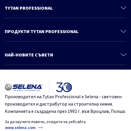
TYTAN PROFESSIONAL
За нас
Контакти
ПРОДУКТИ TYTAN PROFESSIONAL
Политика за поверителност
Монтажни Пени
Продукти
Полиуретанови Лепила
НАЙ-НОВИТЕ СЪВЕТИ
Знания и съвети
Уплътнители
Още статии
Каталог
Продукти За Покриви
Осигурете ефективността на вашата пяна – добри практики при
Монтажни Лепила
използване на монтажна пяна през късната есен и зимата
Хидроизолации
TYTANProfessional
монтажнапяна
Производител на Tytan Professional е Selena - световен
Химически Анкери
производител и дистрибутор на строителна химия.
Как лесно и надеждно да монтираме декоративни панели на
Системи за Топлоизолация
стената?
Компанията е създадена през 1992 г. във Вроцлав, Полша.
Лепила за Плочки и Естествени Камъни
FIX2TurboGT
TYTANProfessional
монтажно лепило
За да научите повече, отидете на уебсайта
СтроителниРешения
www.selena.com
Покривни Фолиа