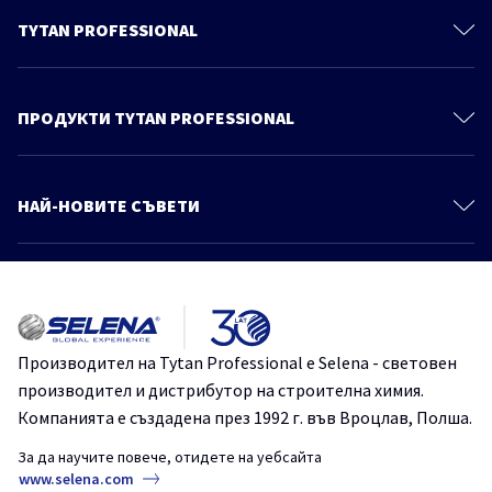
TYTAN PROFESSIONAL
За нас
Контакти
ПРОДУКТИ TYTAN PROFESSIONAL
Политика за поверителност
Монтажни Пени
Продукти
Полиуретанови Лепила
НАЙ-НОВИТЕ СЪВЕТИ
Знания и съвети
Уплътнители
Още статии
Каталог
Продукти За Покриви
Осигурете ефективността на вашата пяна – добри практики при
Монтажни Лепила
използване на монтажна пяна през късната есен и зимата
Хидроизолации
TYTANProfessional
монтажнапяна
Производител на Tytan Professional е Selena - световен
Химически Анкери
производител и дистрибутор на строителна химия.
Как лесно и надеждно да монтираме декоративни панели на
Системи за Топлоизолация
стената?
Компанията е създадена през 1992 г. във Вроцлав, Полша.
Лепила за Плочки и Естествени Камъни
FIX2TurboGT
TYTANProfessional
монтажно лепило
За да научите повече, отидете на уебсайта
СтроителниРешения
www.selena.com
Покривни Фолиа