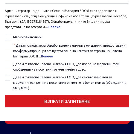
Администратор на данните е Селена България ЕООД със седалище в с.
Гърмазово 2226, общ. Божурище, Софийска област, ул. „Гърмазовско шосе" 67,
България (ДА: BG175184597). Обработваме личните Ви данни с цел
представяне на оферта и
...
Повече
Маркирай всички
*
Давам съгласие за обработване на личните ми данни, предоставени
във формуляра, с цел осъществяване на контакт от страна на Селена
България ЕООД
...
Повече
Давам съгласие Селена България ЕООД да изпраща маркетингови
съобщения на посочения от мен имейл адрес.
Давам съгласие Селена България ЕООД да се свързва с мен за
маркетингови цели на посочения от мен телефонен номер (обаждания,
SMS, MMS).