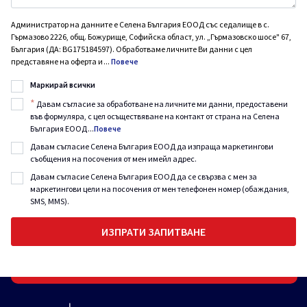
Администратор на данните е Селена България ЕООД със седалище в с.
Гърмазово 2226, общ. Божурище, Софийска област, ул. „Гърмазовско шосе" 67,
България (ДА: BG175184597). Обработваме личните Ви данни с цел
представяне на оферта и
...
Повече
Маркирай всички
*
Давам съгласие за обработване на личните ми данни, предоставени
във формуляра, с цел осъществяване на контакт от страна на Селена
България ЕООД
...
Повече
Давам съгласие Селена България ЕООД да изпраща маркетингови
съобщения на посочения от мен имейл адрес.
Давам съгласие Селена България ЕООД да се свързва с мен за
маркетингови цели на посочения от мен телефонен номер (обаждания,
SMS, MMS).