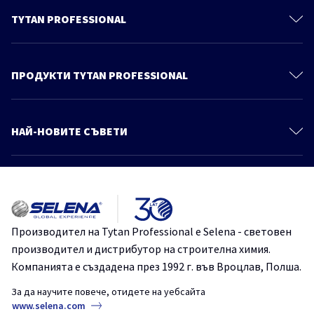
TYTAN PROFESSIONAL
За нас
Контакти
ПРОДУКТИ TYTAN PROFESSIONAL
Политика за поверителност
Монтажни Пени
Продукти
Полиуретанови Лепила
НАЙ-НОВИТЕ СЪВЕТИ
Знания и съвети
Уплътнители
Още статии
Каталог
Продукти За Покриви
Осигурете ефективността на вашата пяна – добри практики при
Монтажни Лепила
използване на монтажна пяна през късната есен и зимата
Хидроизолации
TYTANProfessional
монтажнапяна
Производител на Tytan Professional е Selena - световен
Химически Анкери
производител и дистрибутор на строителна химия.
Как лесно и надеждно да монтираме декоративни панели на
Системи за Топлоизолация
стената?
Компанията е създадена през 1992 г. във Вроцлав, Полша.
Лепила за Плочки и Естествени Камъни
FIX2TurboGT
TYTANProfessional
монтажно лепило
За да научите повече, отидете на уебсайта
СтроителниРешения
www.selena.com
Покривни Фолиа