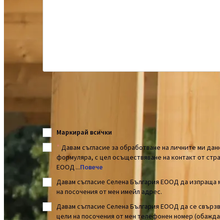
Администратор на данните е Селена България ЕООД със
2226, общ. Божурище, Софийска област, ул. „Гърмазовско
BG175184597). Обработваме личните Ви данни с цел пре
Повече
Маркирай всички
*
Давам съгласие за обработване на личните ми дан
формуляра, с цел осъществяване на контакт от стра
ЕООД
...
Повече
Давам съгласие Селена България ЕООД да изпраща
на посочения от мен имейл адрес.
Давам съгласие Селена България ЕООД да се свързв
цели на посочения от мен телефонен номер (обажда