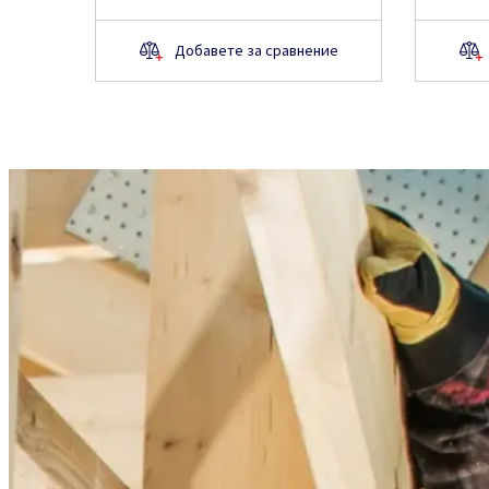
Добавете за сравнение
Искате ли да научите 
продукта?
Не открихте търсената информация н
искате ли да научите повече?
Изпратете Вашето запитване и наш 
се свърже с Вас