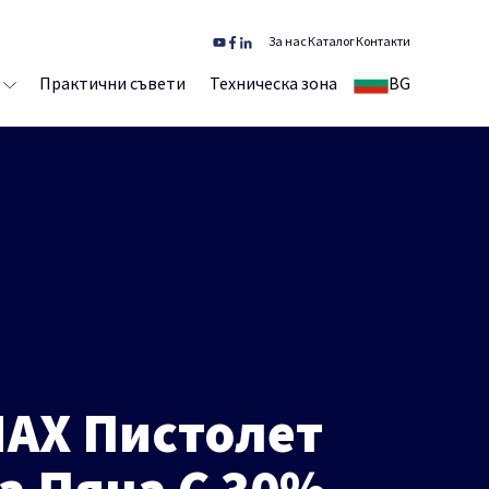
За нас
Каталог
Контакти
Практични съвети
Техническа зона
BG
MAX Пистолет