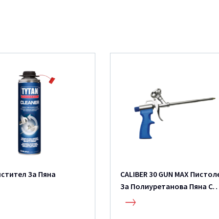
истител За Пяна
CALIBER 30 GUN MAX Пистол
За Полиуретанова Пяна C
30% По-Добър