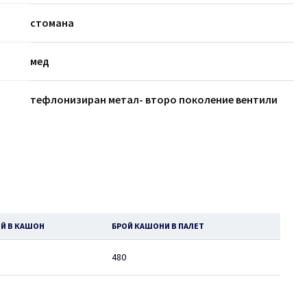
стомана
мед
тефлонизиран метал- второ поколение вентили
Й В КАШОН
БРОЙ КАШОНИ В ПАЛЕТ
480