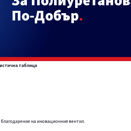
За Полиуретанов
По-Добър
истична таблица
, благодарение на иновационния вентил.