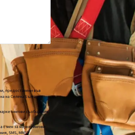
 седалище в с. Гърмазово
 шосе" 67, България (ДА:
дставяне на оферта и
...
ни, предоставени във
на на Селена България
 маркетингови съобщения
а с мен за маркетингови
ния, SMS, MMS).