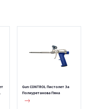
ет
Gun CONTROL Пистолет За
Чистите
Полиуретанова Пяна