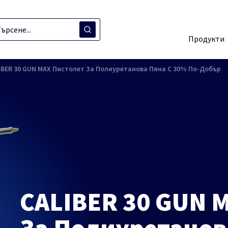
Продукти
IBER 30 GUN MAX Пистолет За Полиуретанова Пяна C 30% По-Добър
CALIBER 30 GUN 