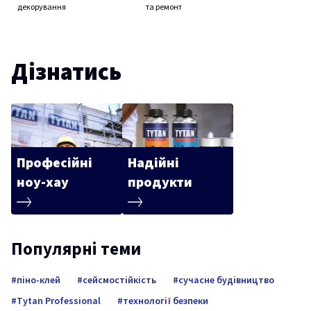
декорування
та ремонт
Дізнатись
Професійні
Надійні
ноу-хау
продукти
Популярні теми
піно-клей
сейсмостійкість
сучасне будівництво
Tytan Professional
технології безпеки