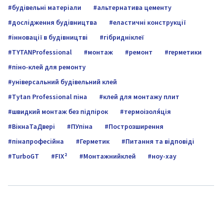
будівельні матеріали
альтернатива цементу
дослідження будівництва
еластичні конструкції
інновації в будівництві
гібридніклеї
TYTANProfessional
монтаж
ремонт
герметики
піно-клей для ремонту
універсальний будівельний клей
Tytan Professional піна
клей для монтажу плит
швидкий монтаж без підпірок
термоізоля́ція
ВікнаТаДвері
ПУпіна
Построзширення
пінапрофесійна
Герметик
Питання та відповіді
TurboGT
FIX²
Монтажнийклей
ноу-хау