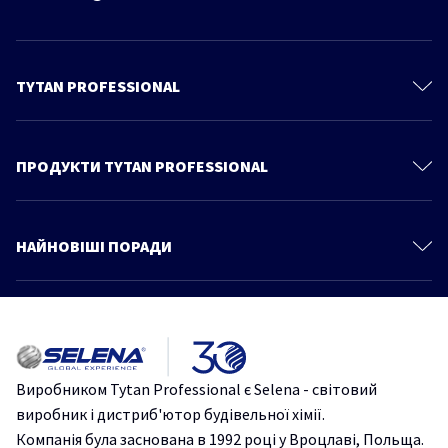
TYTAN PROFESSIONAL
Контакти
Про нас
ПРОДУКТИ TYTAN PROFESSIONAL
Політика Конфіденційності
Піни поліуретанові
Продукти
Піно-клеї
НАЙНОВІШІ ПОРАДИ
Каталог
Монтажні клеї
Більше статей
Центр знань та порад
Герметики
Як уникнути помилок при встановленні вікон, що призводять до
Бітумна гідроізоляція
появи цвілі
Стрічки
TYTANProfessional
ВікнаТаДвері
ноу-хау
ПУпіна
Виробником Tytan Professional є Selena - світовий
Захист деревини
виробник і дистриб'ютор будівельної хімії.
Як приклеїти декоративні бетонні панелі до стіни без свердління?
Чистячі засоби
Компанія була заснована в 1992 році у Вроцлаві, Польща.
FIX²
TurboGT
TYTANProfessional
Монтажнийклей