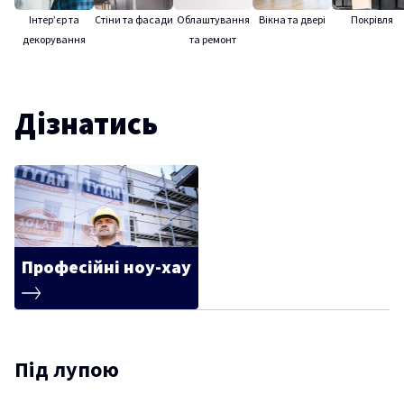
Інтер’єр та
Стіни та фасади
Облаштування
Вікна та двері
Покрівля
декорування
та ремонт
Дізнатись
Професійні ноу-хау
Під лупою