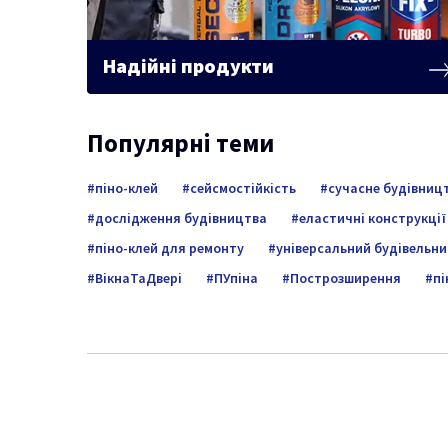
Надійні продукти
Популярні теми
піно-клей
сейсмостійкість
сучасне будівниц
дослідження будівництва
еластичні конструкції
піно-клей для ремонту
універсальний будівельни
ВікнаТаДвері
ПУпіна
Построзширення
пі