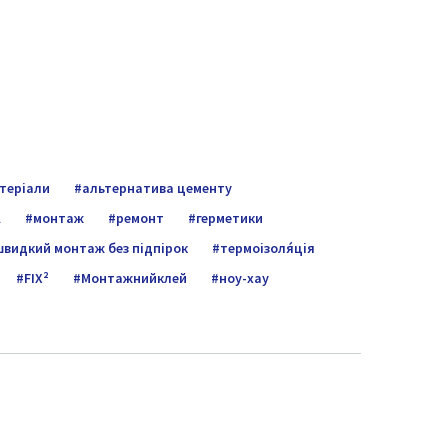
атеріали
альтернатива цементу
l
монтаж
ремонт
герметики
швидкий монтаж без підпірок
термоізоля́ція
FIX²
Монтажнийклей
ноу-хау