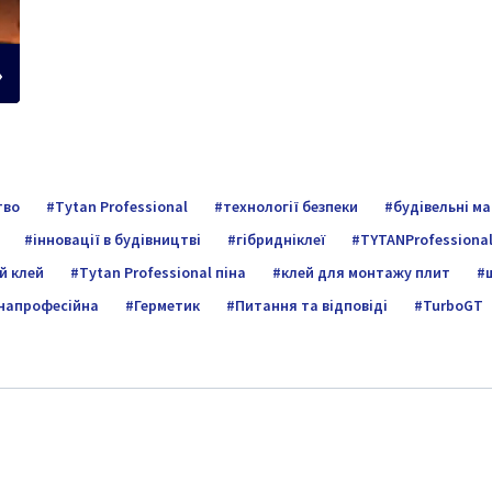
тво
Tytan Professional
технології безпеки
будівельні м
інновації в будівництві
гібридніклеї
TYTANProfessiona
й клей
Tytan Professional піна
клей для монтажу плит
напрофесійна
Герметик
Питання та відповіді
TurboGT