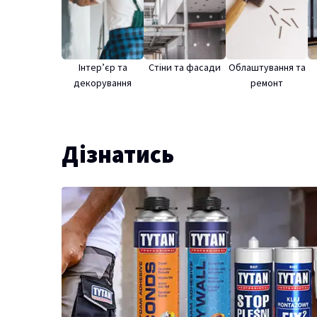
Інтер’єр та
Стіни та фасади
Облаштування та
декорування
ремонт
Дізнатись