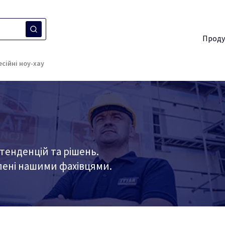
Проду
сійні ноу-хау
 тенденцій та рішень.
влені нашими фахівцями.