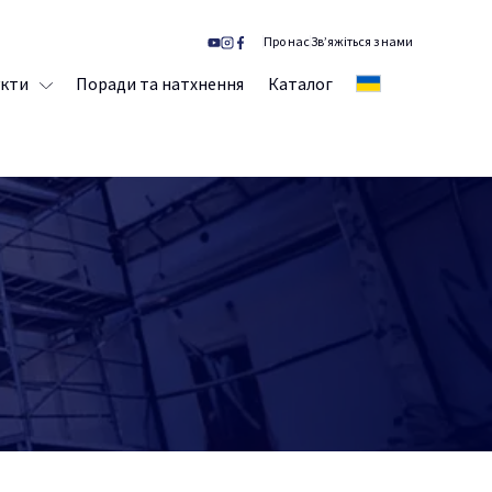
Про нас
Зв’яжіться з нами
кти
Поради та натхнення
Каталог
UA