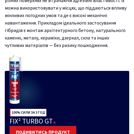
різних поверхнях не втрачаючи адгезійні властивості. Їх
можна використовувати у місцях, що піддаються впливу
мінливих погодних умов та де є високі механічні
навантаження. Прикладом ідеального застосування
гібридів є монтаж архітектурного бетону, натурального
каменю, металу, кераміки, дзеркал, скла та інших
чутливих матеріалів — без ризику пошкодження.
100% CИЛИ ЗА 3 ГОД
FIX² TURBO GT
ПОДИВИТИСЬ ПРОДУКТ