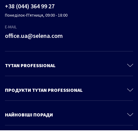
+38 (044) 364 99 27
Понеділок-П'ятниця, 09:00 - 18:00
E-MAIL
office.ua@selena.com
TYTAN PROFESSIONAL
Контакти
Про нас
ПРОДУКТИ TYTAN PROFESSIONAL
Політика Конфіденційності
Піни поліуретанові
Продукти
Піно-клеї
НАЙНОВІШІ ПОРАДИ
Каталог
Монтажні клеї
Більше статей
Центр знань та порад
Герметики