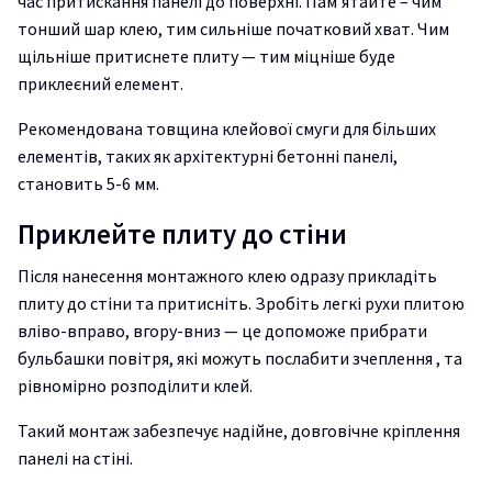
час притискання панелі до поверхні. Пам’ятайте – чим
тонший шар клею, тим сильніше початковий хват. Чим
щільніше притиснете плиту — тим міцніше буде
приклеєний елемент.
Рекомендована товщина клейової смуги для більших
елементів, таких як архітектурні бетонні панелі,
становить 5-6 мм.
Приклейте плиту до стіни
Після нанесення монтажного клею одразу прикладіть
плиту до стіни та притисніть. Зробіть легкі рухи плитою
вліво-вправо, вгору-вниз — це допоможе прибрати
бульбашки повітря, які можуть послабити зчеплення , та
рівномірно розподілити клей.
Такий монтаж забезпечує надійне, довговічне кріплення
панелі на стіні.