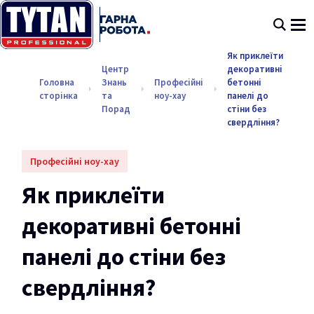
Як приклеїти
Центр
декоративні
Головна
Знань
Професійні
бетонні
сторінка
та
ноу-хау
панелі до
Порад
стіни без
свердління?
Професійні ноу-хау
Як приклеїти
декоративні бетонні
панелі до стіни без
свердління?