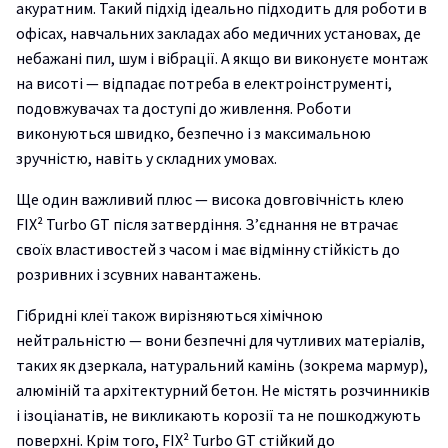
акуратним. Такий підхід ідеально підходить для роботи в
офісах, навчальних закладах або медичних установах, де
небажані пил, шум і вібрації. А якщо ви виконуєте монтаж
на висоті — відпадає потреба в електроінструменті,
подовжувачах та доступі до живлення. Роботи
виконуються швидко, безпечно і з максимальною
зручністю, навіть у складних умовах.
Ще один важливий плюс — висока довговічність клею
FIX² Turbo GT після затвердіння. З’єднання не втрачає
своїх властивостей з часом і має відмінну стійкість до
розривних і зсувних навантажень.
Гібридні клеї також вирізняються хімічною
нейтральністю — вони безпечні для чутливих матеріалів,
таких як дзеркала, натуральний камінь (зокрема мармур),
алюміній та архітектурний бетон. Не містять розчинників
і ізоціанатів, не викликають корозії та не пошкоджують
поверхні. Крім того, FIX² Turbo GT стійкий до