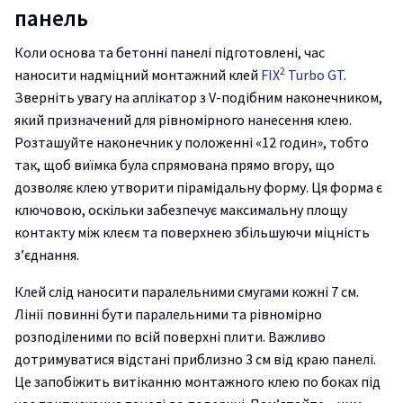
панель
Коли основа та бетонні панелі підготовлені, час
2
наносити надміцний монтажний клей
FIX
Turbo GT
.
Зверніть увагу на аплікатор з V-подібним наконечником,
який призначений для рівномірного нанесення клею.
Розташуйте наконечник у положенні «12 годин», тобто
так, щоб виїмка була спрямована прямо вгору, що
дозволяє клею утворити пірамідальну форму. Ця форма є
ключовою, оскільки забезпечує максимальну площу
контакту між клеєм та поверхнею збільшуючи міцність
з’єднання.
Клей слід наносити паралельними смугами кожні 7 см.
Лінії повинні бути паралельними та рівномірно
розподіленими по всій поверхні плити. Важливо
дотримуватися відстані приблизно 3 см від краю панелі.
Це запобіжить витіканню монтажного клею по боках під