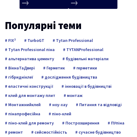
Популярні теми
FIX²
TurboGT
Tytan Professional
Tytan Professional піна
TYTANProfessional
альтернатива цементу
будівельні матеріали
ВікнаТаДвері
Герметик
герметики
гібридніклеї
дослідження будівництва
еластичні конструкції
інновації в будівництві
клей для монтажу плит
монтаж
Монтажнийклей
ноу-хау
Питання та відповіді
пінапрофесійна
піно-клей
піно-клей для ремонту
Построзширення
ПУпіна
ремонт
сейсмостійкість
сучасне будівництво