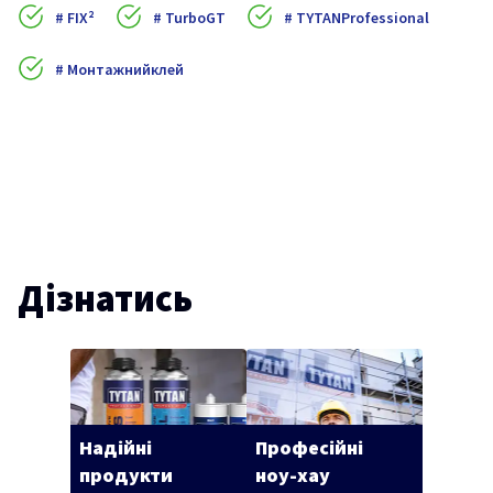
FIX²
TurboGT
TYTANProfessional
Монтажнийклей
Дізнатись
Надійні
Професійні
продукти
ноу-хау