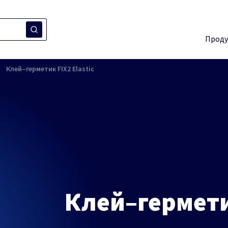
Проду
Клей–герметик FIX2 Elastic
Клей–герметик