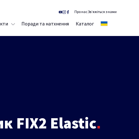
Про нас
Зв’яжіться з нами
кти
Поради та натхнення
Каталог
UA
 FIX2 Elastic