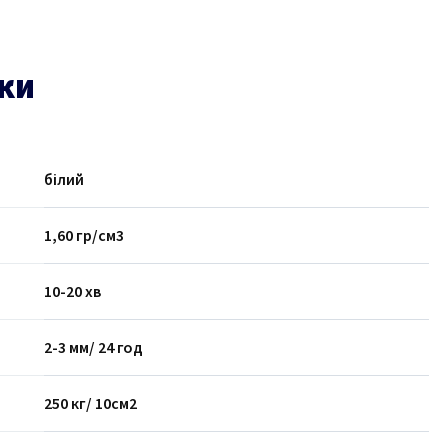
ики
білий
1,60 гр/см3
10-20 хв
2-3 мм/ 24 год
250 кг/ 10см2