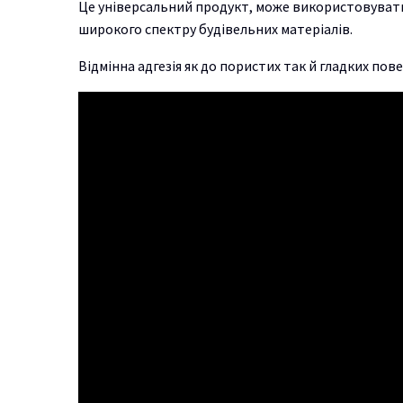
Це універсальний продукт, може використовуватися
широкого спектру будівельних матеріалів.
Відмінна адгезія як до пористих так й гладких по