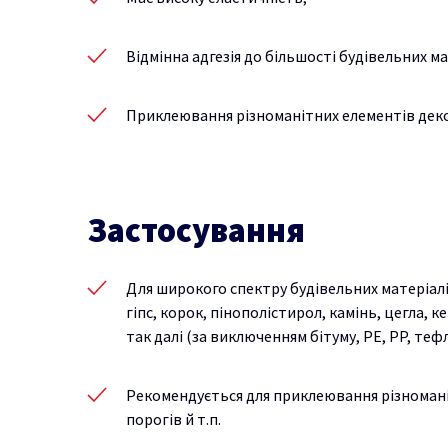
Відмінна адгезія до більшості будівельних ма
Приклеювання різноманітних елементів декору
Застосування
Для широкого спектру будівельних матеріалів
гіпс, корок, пінополістирол, камінь, цегла, к
так далі (за виключенням бітуму, PE, PP, теф
Рекомендується для приклеювання різноманіт
порогів й т.п.