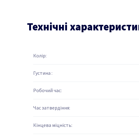
Технічні характерист
Колір:
Густина :
Робочий час:
Час затвердіння:
Кінцева міцність: