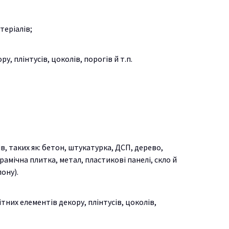
теріалів;
, плінтусів, цоколів, порогів й т.п.
, таких як: бетон, штукатурка, ДСП, дерево,
ерамічна плитка, метал, пластикові панелі, скло й
лону).
них елементів декору, плінтусів, цоколів,