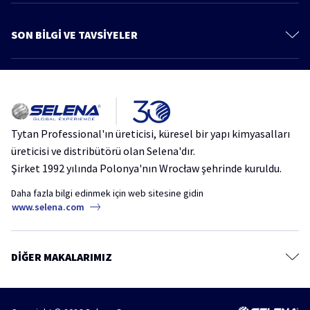
Poliüretan Köpükler
Ürünler
PU Köpük Yapıştırıcılar
SON BİLGİ VE TAVSİYELER
Bilgi ve Tavsiye
Montaj Yapıştırıcıları
Daha fazla makale
Katalog
Silikonlar ve Mastikler
Çatı ve Teras Su Yalıtımında Yeni Nesil Çözüm: Tytan Professional Aqua
Çatı ve Su Yalıtımı Ürünleri
Protect
Kimyasal Dübel
Tytan Professional'ın üreticisi, küresel bir yapı kimyasalları
Silikon ve Mastik Rehberi: Sızdırmazlık Ürünleri ve Uygulama Teknikleri
Aerosoller
üreticisi ve distribütörü olan Selena'dır.
Şirket 1992 yılında Polonya'nın Wrocław şehrinde kuruldu.
Yalıtım Sorunlarına Pratik Çözümler: Thermospray Akustik PU Yalıtım
Köpüğü
Daha fazla bilgi edinmek için web sitesine gidin
www.selena.com
Doğru Sızdırmazlık Ürünü Nasıl Seçilir? | Ücretsiz Webinar
DIĞER MAKALARIMIZ