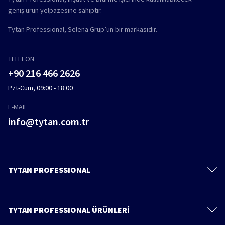
geniş ürün yelpazesine sahiptir.
Tytan Professional, Selena Grup’un bir markasıdır.
TELEFON
+90 216 466 2626
Pzt-Cum, 09:00 - 18:00
E-MAIL
info@tytan.com.tr
TYTAN PROFESSIONAL
İletişim
Hakkımızda
TYTAN PROFESSIONAL ÜRÜNLERİ
Gizlilik Politikası