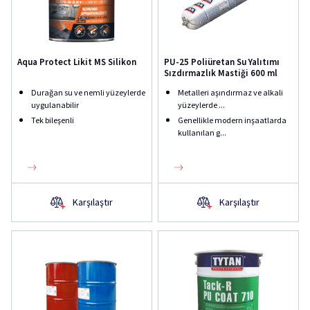
Aqua Protect Likit MS Silikon
PU-25 Poliüretan Su Yalıtımı
Sızdırmazlık Mastiği 600 ml
Durağan su ve nemli yüzeylerde
Metalleri aşındırmaz ve alkali
uygulanabilir
yüzeylerde ...
Tek bileşenli
Genellikle modern inşaatlarda
kullanılan g...
Karşılaştır
Karşılaştır