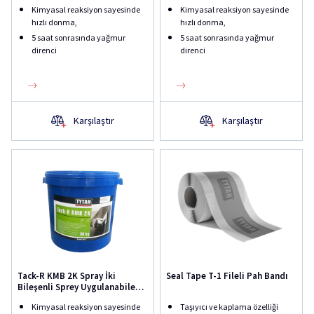
Kauçuk Kaplama
Kauçuk Kaplama
Kimyasal reaksiyon sayesinde
Kimyasal reaksiyon sayesinde
hızlı donma,
hızlı donma,
5 saat sonrasında yağmur
5 saat sonrasında yağmur
direnci
direnci
Karşılaştır
Karşılaştır
Tack-R KMB 2K Spray İki
Seal Tape T-1 Fileli Pah Bandı
Bileşenli Sprey Uygulanabilen
Bitüm Kauçuk Kaplama
Kimyasal reaksiyon sayesinde
Taşıyıcı ve kaplama özelliği