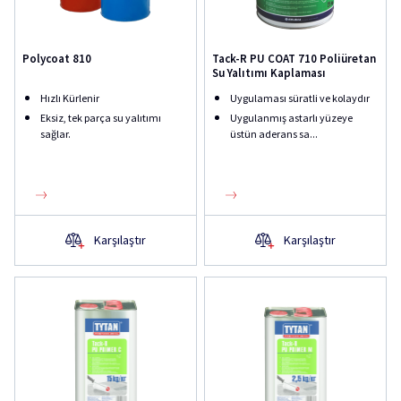
Polycoat 810
Tack-R PU COAT 710 Poliüretan
Su Yalıtımı Kaplaması
Hızlı Kürlenir
Uygulaması süratli ve kolaydır
Eksiz, tek parça su yalıtımı
Uygulanmış astarlı yüzeye
sağlar.
üstün aderans sa...
Karşılaştır
Karşılaştır