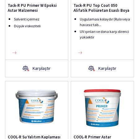
Tack-R PU Primer W Epoksi
Tack-R PU Top Coat 050
Astar Malzemesi
Alifatik Poliüretan Esaslı Boya
Solvent içermez
Uygulaması kolaydır (Rulo veya
havasız tab...
Düşük viskoziteli
UV ışınları ve dona karşı direnci
yüksektir
Karşılaştır
Karşılaştır
COOL-R Su Yalıtım Kaplaması
COOL-R Primer Astar