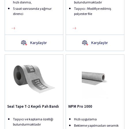
hızlı donma,
bulundurmaktadır
5 saat sonrasında yağmur
Taşıyıcı : Modifiye edilmiş
direnci
polyester file
Karşılaştır
Karşılaştır
Seal Tape T-2 Keçeli Pah Bandı
WPM Pro 1000
Taşıyıcı ve kaplama özelliği
Hızlı uygulama
bulundurmaktadır
Bekleme yapılmadan seramik