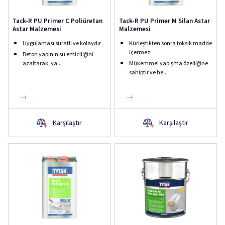
Tack-R PU Primer C Poliüretan
Tack-R PU Primer M Silan Astar
Astar Malzemesi
Malzemesi
Uygulaması süratli ve kolaydır
Kürleştikten sonra toksik madde
içermez
Beton yapının su emiciliğini
azaltarak, ya...
Mükemmel yapışma özelliğine
sahiptir ve he...
Karşılaştır
Karşılaştır