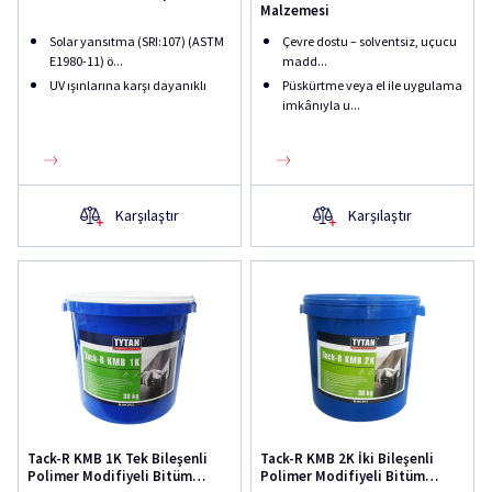
Malzemesi
Solar yansıtma (SRI:107) (ASTM
Çevre dostu – solventsiz, uçucu
E1980-11) ö...
madd...
UV ışınlarına karşı dayanıklı
Püskürtme veya el ile uygulama
imkânıyla u...
Karşılaştır
Karşılaştır
Tack-R KMB 1K Tek Bileşenli
Tack-R KMB 2K İki Bileşenli
Polimer Modifiyeli Bitüm
Polimer Modifiyeli Bitüm