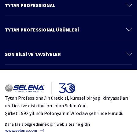
TYTAN PROFESSIONAL
İletişim
Hakkımızda
TYTAN PROFESSIONAL ÜRÜNLERİ
Gizlilik Politikası
Poliüretan Köpükler
Ürünler
PU Köpük Yapıştırıcılar
SON BİLGİ VE TAVSİYELER
Bilgi ve Tavsiye
Montaj Yapıştırıcıları
Daha fazla makale
Katalog
Silikonlar ve Mastikler
Çatı ve Teras Su Yalıtımında Yeni Nesil Çözüm: Tytan Professional Aqua
Çatı ve Su Yalıtımı Ürünleri
Protect
Kimyasal Dübel
Tytan Professional'ın üreticisi, küresel bir yapı kimyasalları
Silikon ve Mastik Rehberi: Sızdırmazlık Ürünleri ve Uygulama Teknikleri
Aerosoller
üreticisi ve distribütörü olan Selena'dır.
Şirket 1992 yılında Polonya'nın Wrocław şehrinde kuruldu.
Yalıtım Sorunlarına Pratik Çözümler: Thermospray Akustik PU Yalıtım
Köpüğü
Daha fazla bilgi edinmek için web sitesine gidin
www.selena.com
Doğru Sızdırmazlık Ürünü Nasıl Seçilir? | Ücretsiz Webinar