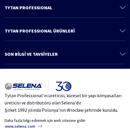
TYTAN PROFESSIONAL
İletişim
Hakkımızda
TYTAN PROFESSIONAL ÜRÜNLERİ
Gizlilik Politikası
Poliüretan Köpükler
Ürünler
PU Köpük Yapıştırıcılar
SON BİLGİ VE TAVSİYELER
Bilgi ve Tavsiye
Montaj Yapıştırıcıları
Daha fazla makale
Katalog
Silikonlar ve Mastikler
Çatı ve Teras Su Yalıtımında Yeni Nesil Çözüm: Tytan Professional Aqua
Çatı ve Su Yalıtımı Ürünleri
Protect
Kimyasal Dübel
Tytan Professional'ın üreticisi, küresel bir yapı kimyasalları
Silikon ve Mastik Rehberi: Sızdırmazlık Ürünleri ve Uygulama Teknikleri
Aerosoller
üreticisi ve distribütörü olan Selena'dır.
Şirket 1992 yılında Polonya'nın Wrocław şehrinde kuruldu.
Yalıtım Sorunlarına Pratik Çözümler: Thermospray Akustik PU Yalıtım
Köpüğü
Daha fazla bilgi edinmek için web sitesine gidin
www.selena.com