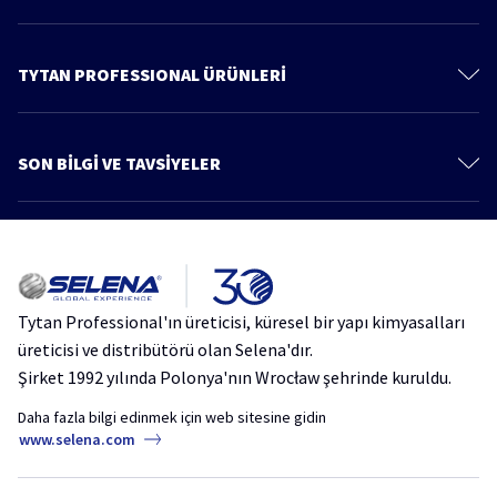
İletişim
Hakkımızda
TYTAN PROFESSIONAL ÜRÜNLERİ
Gizlilik Politikası
Poliüretan Köpükler
Ürünler
PU Köpük Yapıştırıcılar
SON BİLGİ VE TAVSİYELER
Bilgi ve Tavsiye
Montaj Yapıştırıcıları
Daha fazla makale
Katalog
Silikonlar ve Mastikler
Çatı ve Teras Su Yalıtımında Yeni Nesil Çözüm: Tytan Professional Aqua
Çatı ve Su Yalıtımı Ürünleri
Protect
Kimyasal Dübel
Tytan Professional'ın üreticisi, küresel bir yapı kimyasalları
Silikon ve Mastik Rehberi: Sızdırmazlık Ürünleri ve Uygulama Teknikleri
Aerosoller
üreticisi ve distribütörü olan Selena'dır.
Şirket 1992 yılında Polonya'nın Wrocław şehrinde kuruldu.
Yalıtım Sorunlarına Pratik Çözümler: Thermospray Akustik PU Yalıtım
Köpüğü
Daha fazla bilgi edinmek için web sitesine gidin
www.selena.com
Doğru Sızdırmazlık Ürünü Nasıl Seçilir? | Ücretsiz Webinar