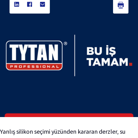
Yanlış silikon seçimi yüzünden kararan derzler, su