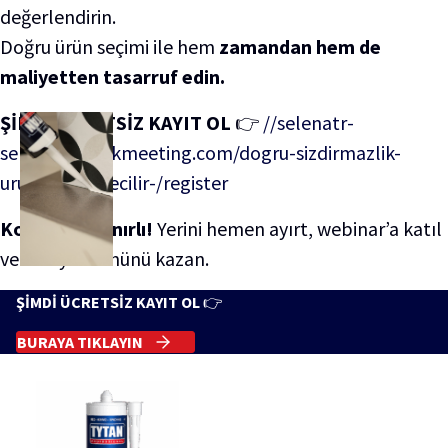
değerlendirin.
Doğru ürün seçimi ile hem
zamandan hem de
maliyetten tasarruf edin.
ŞİMDİ ÜCRETSİZ KAYIT OL
👉
//selenatr-
selenafm.clickmeeting.com/dogru-sizdirmazlik-
urunu-nasil-secilir-/register
Kontenjan sınırlı!
Yerini hemen ayırt, webinar’a katıl
ve hediye ürününü kazan.
ŞİMDİ ÜCRETSİZ KAYIT OL
👉
BURAYA TIKLAYIN