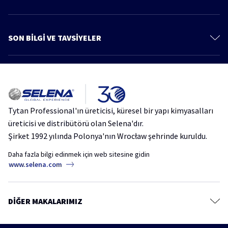
Gizlilik Politikası
Poliüretan Köpükler
Ürünler
PU Köpük Yapıştırıcılar
SON BİLGİ VE TAVSİYELER
Bilgi ve Tavsiye
Montaj Yapıştırıcıları
Daha fazla makale
Katalog
Silikonlar ve Mastikler
Çatı ve Teras Su Yalıtımında Yeni Nesil Çözüm: Tytan Professional Aqua
Çatı ve Su Yalıtımı Ürünleri
Protect
Kimyasal Dübel
Tytan Professional'ın üreticisi, küresel bir yapı kimyasalları
Silikon ve Mastik Rehberi: Sızdırmazlık Ürünleri ve Uygulama Teknikleri
Aerosoller
üreticisi ve distribütörü olan Selena'dır.
Şirket 1992 yılında Polonya'nın Wrocław şehrinde kuruldu.
Yalıtım Sorunlarına Pratik Çözümler: Thermospray Akustik PU Yalıtım
Köpüğü
Daha fazla bilgi edinmek için web sitesine gidin
www.selena.com
Doğru Sızdırmazlık Ürünü Nasıl Seçilir? | Ücretsiz Webinar
DIĞER MAKALARIMIZ