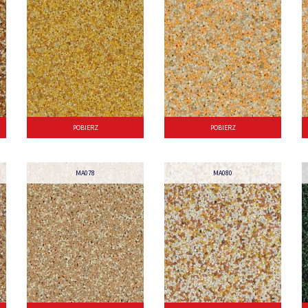
POBIERZ
POBIERZ
MA078
MA080