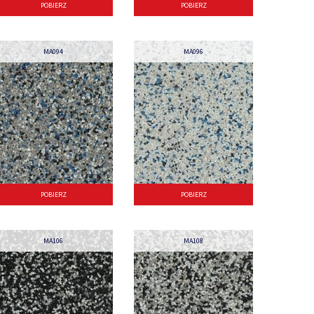
POBIERZ
POBIERZ
MA094
MA096
POBIERZ
POBIERZ
MA106
MA108