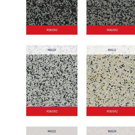
POBIERZ
POBIERZ
MA110
MA112
POBIERZ
POBIERZ
MA122
MA124