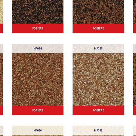
POBIERZ
POBIERZ
MA054
MA056
POBIERZ
POBIERZ
MA066
MA068