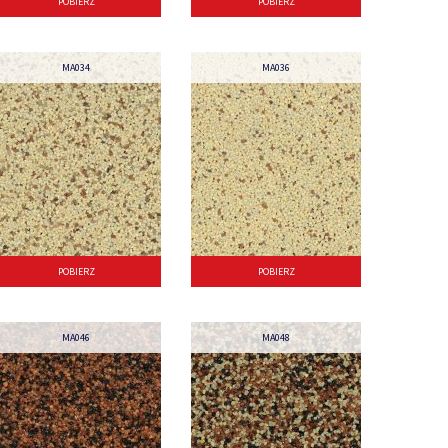
POBIERZ
POBIERZ
MA034
MA036
POBIERZ
POBIERZ
MA046
MA048