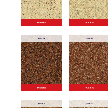
POBIERZ
POBIERZ
MA050
MA052
POBIERZ
POBIERZ
MA062
MA064