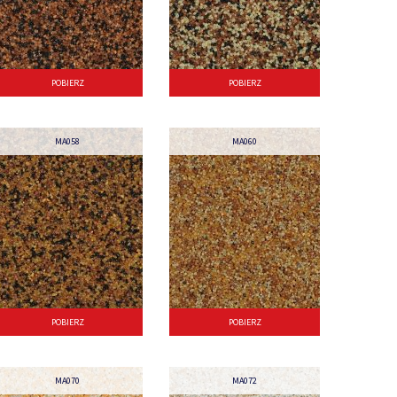
POBIERZ
POBIERZ
MA058
MA060
POBIERZ
POBIERZ
MA070
MA072