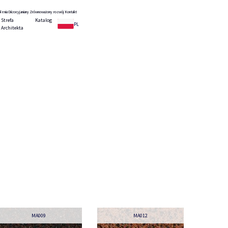
lenia
Diizocyjaniany
Zrównoważony rozwój
Kontakt
Strefa
Katalog
PL
Architekta
MA009
MA012