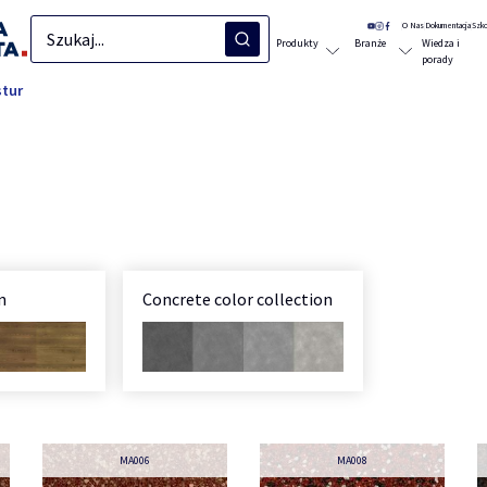
O Nas
Dokumentacja
Szko
Produkty
Branże
Wiedza i
porady
stur
n
Concrete color collection
MA006
MA008