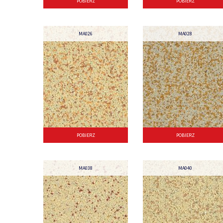
POBIERZ
POBIERZ
MA026
MA028
POBIERZ
POBIERZ
MA038
MA040