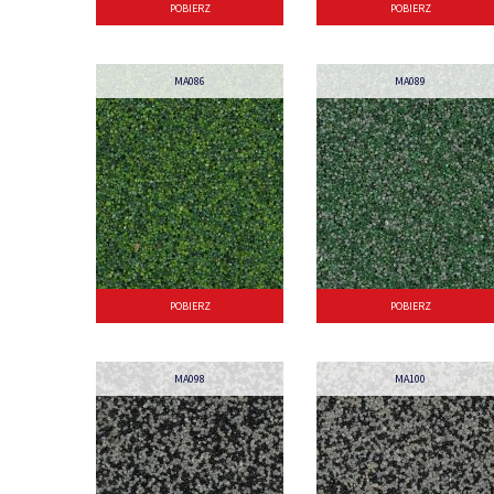
POBIERZ
POBIERZ
MA086
MA089
POBIERZ
POBIERZ
MA098
MA100