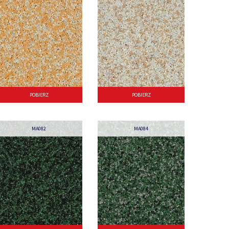
POBIERZ
POBIERZ
MA082
MA084