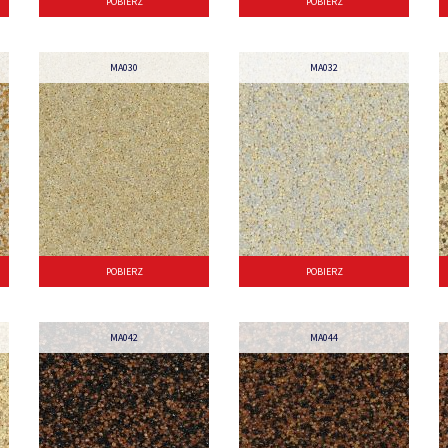
POBIERZ
POBIERZ
MA030
MA032
POBIERZ
POBIERZ
MA042
MA044