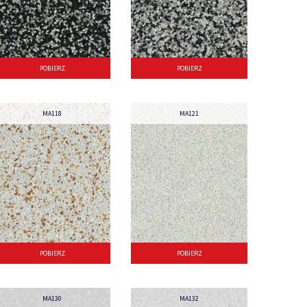
POBIERZ
POBIERZ
MA118
MA121
POBIERZ
POBIERZ
MA130
MA132