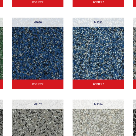
POBIERZ
POBIERZ
MA090
MA092
POBIERZ
POBIERZ
MA102
MA104