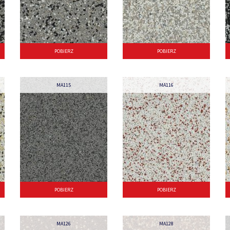
POBIERZ
POBIERZ
MA115
MA116
POBIERZ
POBIERZ
MA126
MA128