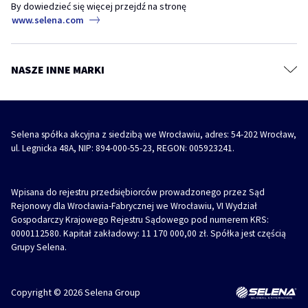
By dowiedzieć się więcej przejdź na stronę
Diizocyjaniany
www.selena.com
Farby, grunty i masy szpachlowe
REVO 360° – jak i gdzie stosować wielopozycyjną pianę montażową
Impregnaty, kity i szpachlówki do drewna
piana
piana montażowa
revo 360
Środki ochronne i czyszczące
NASZE INNE MARKI
REVO 360° – Wielopozycyjna piana montażowa z innowacyjnym
Akcesoria
aplikatorem
piana
piana montażowa
revo 360
Selena spółka akcyjna z siedzibą we Wrocławiu, adres: 54-202 Wrocław,
ul. Legnicka 48A, NIP: 894-000-55-23, REGON: 005923241.
Wpisana do rejestru przedsiębiorców prowadzonego przez Sąd
Rejonowy dla Wrocławia-Fabrycznej we Wrocławiu, VI Wydział
Gospodarczy Krajowego Rejestru Sądowego pod numerem KRS:
0000112580. Kapitał zakładowy: 11 170 000,00 zł. Spółka jest częścią
Grupy Selena.
Copyright © 2026 Selena Group